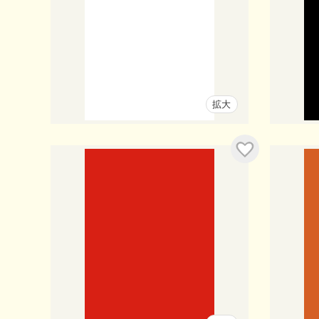
拡大
入り
お気に入り