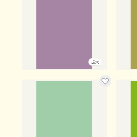
拡大
入り
お気に入り