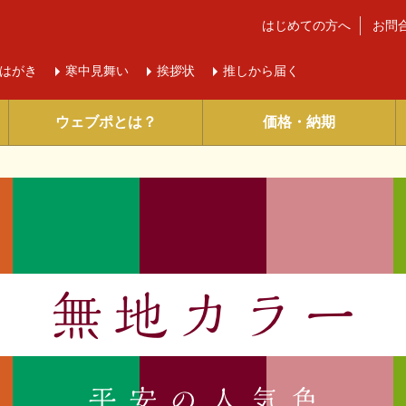
はじめての方へ
お問
はがき
寒中
見舞い
挨拶状
推しから届く
ウェブポとは？
価格・納期