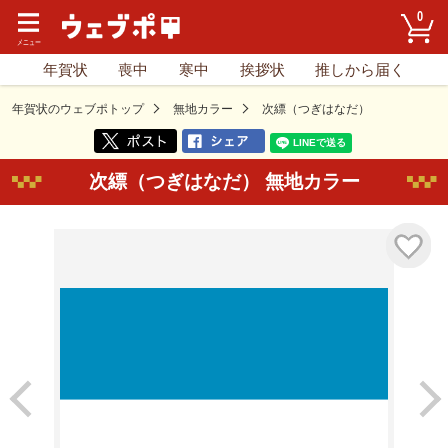
0
年賀状
喪中
寒中
挨拶状
推しから届く
年賀状のウェブポトップ
無地カラー
次縹（つぎはなだ）
次縹（つぎはなだ） 無地カラー
気に入り