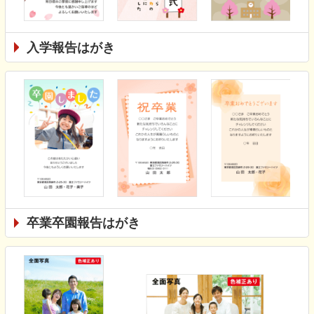
入学報告はがき
卒業卒園報告はがき