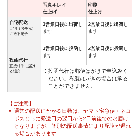
写真キレイ
印刷
仕上げ
仕上げ
自宅配送
3営業日後に出荷
し
2営業日後に出荷
し
自宅（お手元）
ます
ます
に送る場合
3営業日後に投函
し
2営業日後に投函
し
ます
ます
投函代行
直接相手に届け
※投函代行は郵便はがきで申込みく
る場合
ださい。私製はがきの場合は承る
ことができません。
【ご注意】
通常の配送にかかる日数は、ヤマト宅急便・ネコ
ポスともに発送日の翌日から2日前後でのお届け
となりますが、個別の配送事情により配達が遅れ
る場合があります。