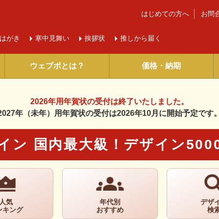
はじめての方へ
お問
はがき
寒中
見舞い
挨拶状
推しから届く
ウェブポとは？
価格・納期
2026年用年賀状の受付は
終了いたしました。
2027年（未年）用年賀状の受付は
2026年10月に開始予定です
イン
国内最大級！デザイン500
人気
年代別
デザ
ンキング
おすすめ
検