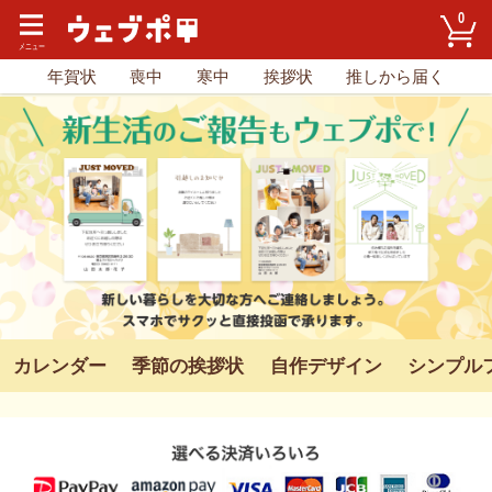
0
年賀状
喪中
寒中
挨拶状
推しから届く
カレンダー
季節の挨拶状
自作デザイン
シンプル