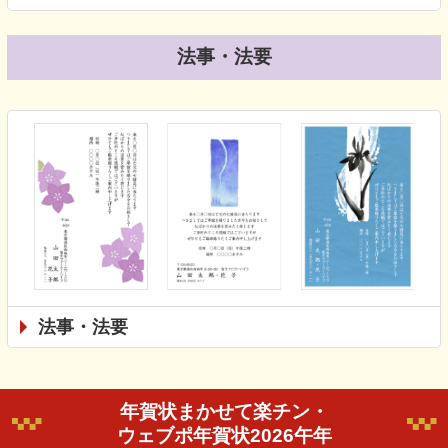
法事・法要
法事・法要
年賀状まかせて楽チン・
ウェブポ年賀状2026午年