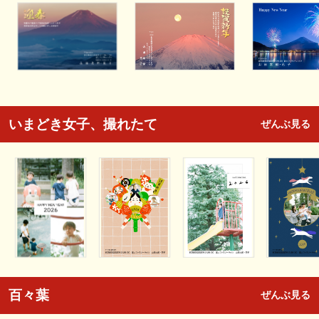
いまどき女子、撮れたて
ぜんぶ見る
百々葉
ぜんぶ見る