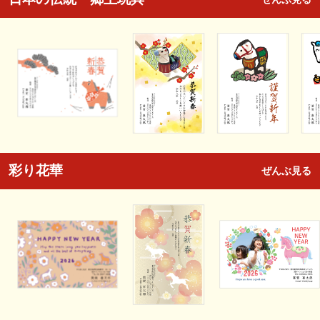
彩り花華
ぜんぶ見る