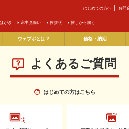
はじめての方へ
お問
はがき
寒中
見舞い
挨拶状
推しから届く
ウェブポとは？
価格・納期
よくあるご質問
はじめての方はこちら