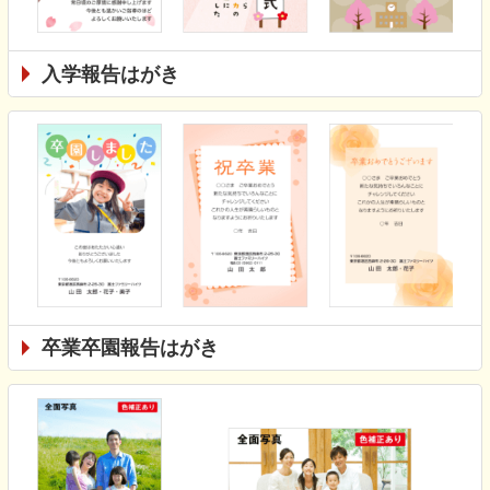
入学報告はがき
卒業卒園報告はがき