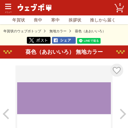
0
年賀状
喪中
寒中
挨拶状
推しから届く
年賀状のウェブポトップ
無地カラー
葵色（あおいいろ）
葵色（あおいいろ） 無地カラー
気に入り