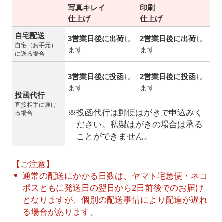
写真キレイ
印刷
仕上げ
仕上げ
自宅配送
3営業日後に出荷
し
2営業日後に出荷
し
自宅（お手元）
ます
ます
に送る場合
3営業日後に投函
し
2営業日後に投函
し
ます
ます
投函代行
直接相手に届け
※投函代行は郵便はがきで申込みく
る場合
ださい。私製はがきの場合は承る
ことができません。
【ご注意】
通常の配送にかかる日数は、ヤマト宅急便・ネコ
ポスともに発送日の翌日から2日前後でのお届け
となりますが、個別の配送事情により配達が遅れ
る場合があります。