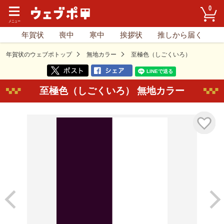
0
年賀状
喪中
寒中
挨拶状
推しから届く
年賀状のウェブポトップ
無地カラー
至極色（しごくいろ）
至極色（しごくいろ） 無地カラー
気に入り