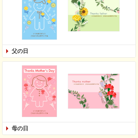
父の日
母の日