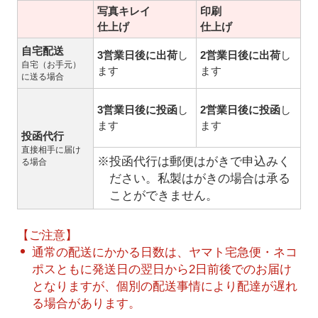
写真キレイ
印刷
仕上げ
仕上げ
自宅配送
3営業日後に出荷
し
2営業日後に出荷
し
自宅（お手元）
ます
ます
に送る場合
3営業日後に投函
し
2営業日後に投函
し
ます
ます
投函代行
直接相手に届け
※投函代行は郵便はがきで申込みく
る場合
ださい。私製はがきの場合は承る
ことができません。
【ご注意】
通常の配送にかかる日数は、ヤマト宅急便・ネコ
ポスともに発送日の翌日から2日前後でのお届け
となりますが、個別の配送事情により配達が遅れ
る場合があります。