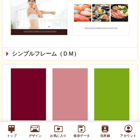
シンプルフレーム（ＤＭ）
無地カラー（通年）
トップ
デザイン
お気に入り
保存データ
住所録
アカウント