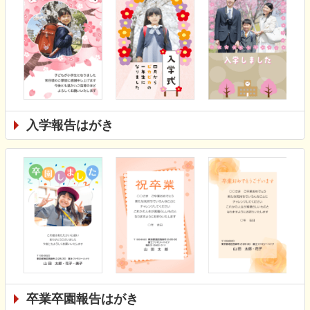
入学報告はがき
卒業卒園報告はがき