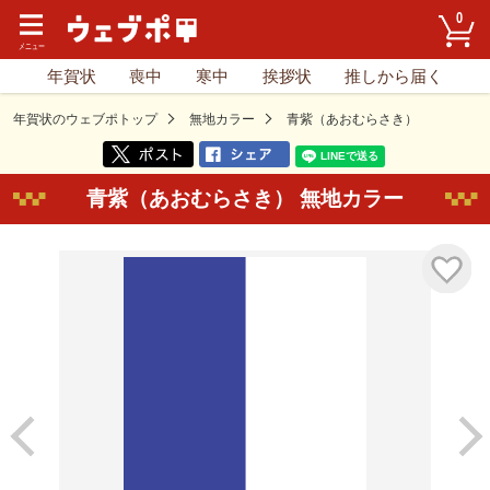
0
年賀状
喪中
寒中
挨拶状
推しから届く
年賀状のウェブポトップ
無地カラー
青紫（あおむらさき）
青紫（あおむらさき） 無地カラー
気に入り