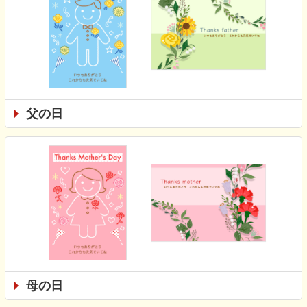
父の日
母の日