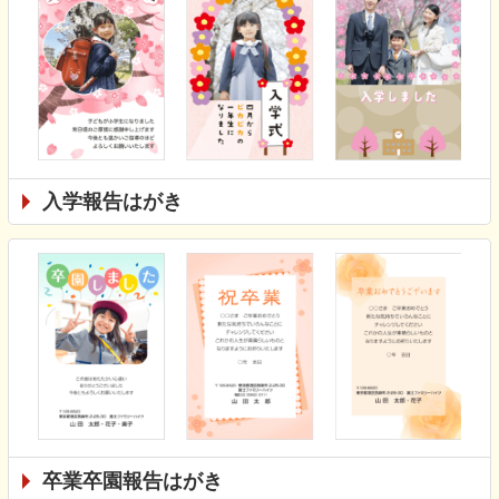
入学報告はがき
卒業卒園報告はがき