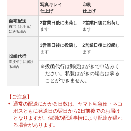
写真キレイ
印刷
仕上げ
仕上げ
自宅配送
3営業日後に出荷
し
2営業日後に出荷
し
自宅（お手元）
ます
ます
に送る場合
3営業日後に投函
し
2営業日後に投函
し
ます
ます
投函代行
直接相手に届け
※投函代行は郵便はがきで申込みく
る場合
ださい。私製はがきの場合は承る
ことができません。
【ご注意】
通常の配送にかかる日数は、ヤマト宅急便・ネコ
ポスともに発送日の翌日から2日前後でのお届け
となりますが、個別の配送事情により配達が遅れ
る場合があります。