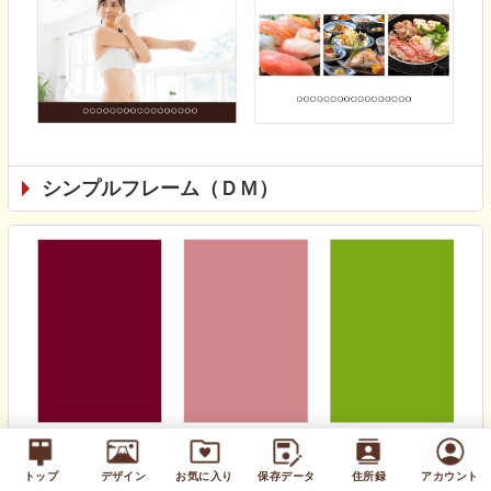
シンプルフレーム（ＤＭ）
無地カラー（通年）
トップ
デザイン
お気に入り
保存データ
住所録
アカウント