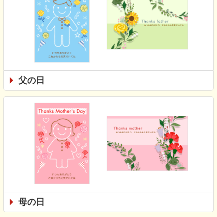
父の日
母の日