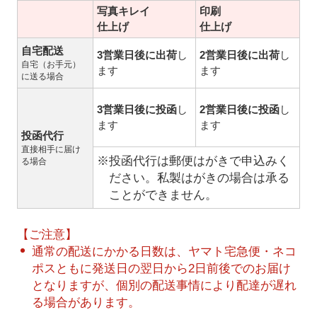
写真キレイ
印刷
仕上げ
仕上げ
自宅配送
3営業日後に出荷
し
2営業日後に出荷
し
自宅（お手元）
ます
ます
に送る場合
3営業日後に投函
し
2営業日後に投函
し
ます
ます
投函代行
直接相手に届け
※投函代行は郵便はがきで申込みく
る場合
ださい。私製はがきの場合は承る
ことができません。
【ご注意】
通常の配送にかかる日数は、ヤマト宅急便・ネコ
ポスともに発送日の翌日から2日前後でのお届け
となりますが、個別の配送事情により配達が遅れ
る場合があります。