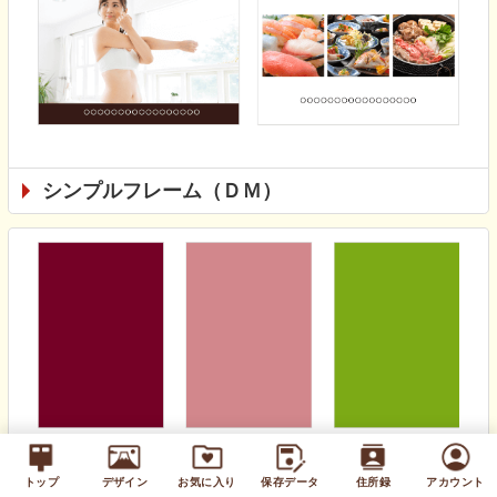
シンプルフレーム（ＤＭ）
無地カラー（通年）
トップ
デザイン
お気に入り
保存データ
住所録
アカウント