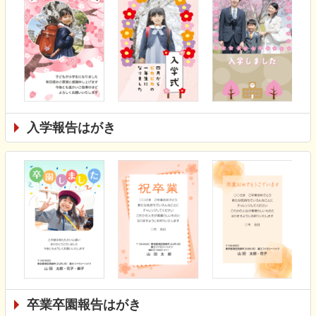
入学報告はがき
卒業卒園報告はがき