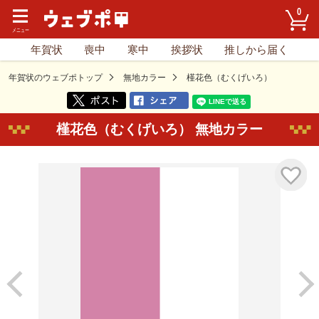
0
年賀状
喪中
寒中
挨拶状
推しから届く
年賀状のウェブポトップ
無地カラー
槿花色（むくげいろ）
槿花色（むくげいろ） 無地カラー
気に入り