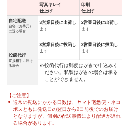
写真キレイ
印刷
仕上げ
仕上げ
自宅配送
3営業日後に出荷
し
2営業日後に出荷
し
自宅（お手元）
ます
ます
に送る場合
3営業日後に投函
し
2営業日後に投函
し
ます
ます
投函代行
直接相手に届け
※投函代行は郵便はがきで申込みく
る場合
ださい。私製はがきの場合は承る
ことができません。
【ご注意】
通常の配送にかかる日数は、ヤマト宅急便・ネコ
ポスともに発送日の翌日から2日前後でのお届け
となりますが、個別の配送事情により配達が遅れ
る場合があります。