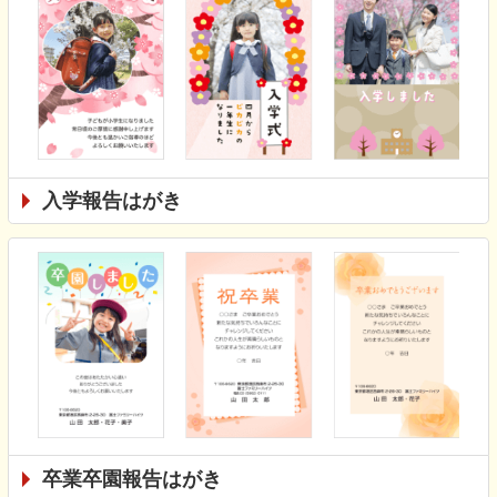
入学報告はがき
卒業卒園報告はがき