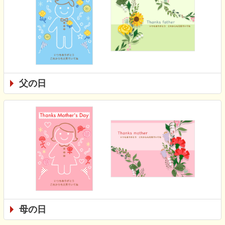
父の日
母の日