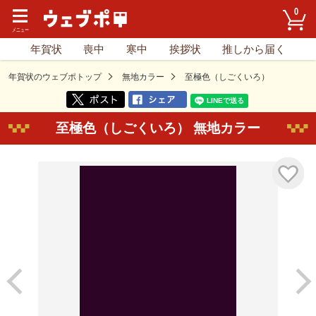
0
年賀状
喪中
寒中
挨拶状
推しから届く
年賀状のウェブポトップ
無地カラー
至極色（しごくいろ）
至極色（しごくいろ） 無地カラー
気に入り