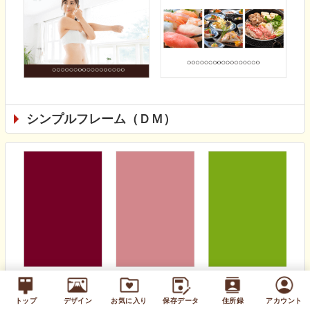
シンプルフレーム（ＤＭ）
無地カラー（通年）
トップ
デザイン
お気に入り
保存データ
住所録
アカウント