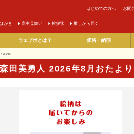
はじめての方へ
お問
はがき
寒中
見舞い
挨拶状
推しから届く
ウェブポとは？
価格・納期
ルver.
森田美勇人 2026年8月おたより
に入り