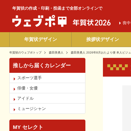
年賀状の作成・印刷・投函まで全部オンラインで
喪中
年賀状デザイン
挨拶状デザイン
年賀状のウェブポトップ
森田美勇人
森田美勇人 2026年8月おたより便 本人ビジュア
推しから届くカレンダー
スポーツ選手
お気
俳優・女優
アイドル
ミュージシャン
MY セレクト