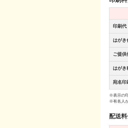
印刷代
はがき
ご提供
はがき
宛名印
※表示の
※有名人
配送料