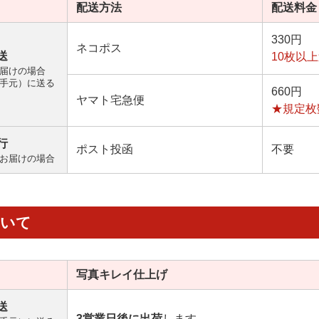
配送方法
配送料金
330円
ネコポス
送
10枚以
届けの場合
手元）に送る
660円
ヤマト宅急便
★規定枚
行
ポスト投函
不要
お届けの場合
ついて
写真キレイ
仕上げ
送
3営業日後に出荷
します