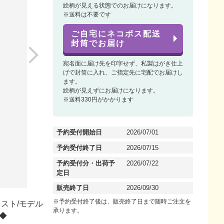
絵柄が見える状態でのお届けになります。
※送料は不要です
ご自宅にネコポス配送
封筒でお届け
宛名面に届け先を印字せず、私製はがき仕上
げで封筒に入れ、ご指定先に宅配でお届けし
ます。
絵柄が見えずにお届けになります。
※送料330円がかかります
予約受付開始日
2026/07/01
予約受付終了日
2026/07/15
予約受付分・出荷予
2026/07/22
定日
販売終了日
2026/09/30
※予約受付終了後は、販売終了日まで随時ご注文を
スト/モデル
承ります。
◆