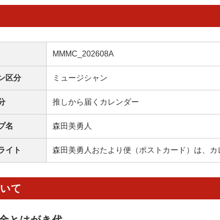
MMMC_202608A
ン区分
ミュージシャン
分
推しから届くカレンダー
プ名
森田美勇人
ライト
森田美勇人おたより便（ポストカード）は、カ
ついて
金とはがき代