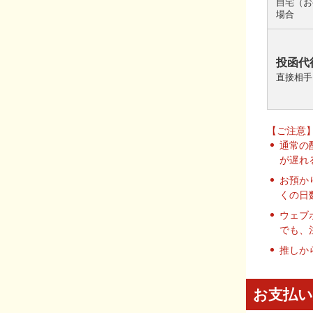
自宅（お
場合
投函代
直接相手
【ご注意
通常の
が遅れ
お預か
くの日
ウェブ
でも、
推しか
お支払い