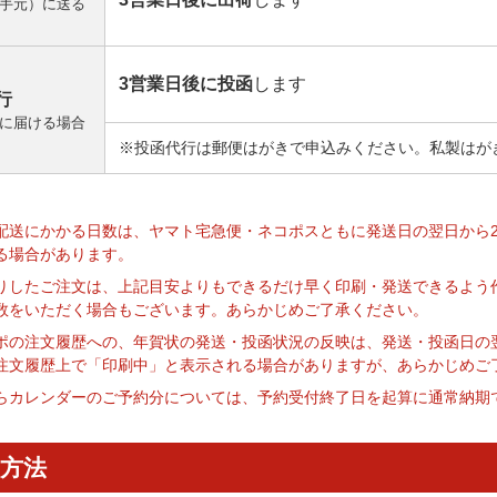
手元）に送る
3営業日後に投函
します
行
に届ける場合
※投函代行は郵便はがきで申込みください。私製はが
】
配送にかかる日数は、ヤマト宅急便・ネコポスともに発送日の翌日から
る場合があります。
りしたご注文は、上記目安よりもできるだけ早く印刷・発送できるよう
数をいただく場合もございます。あらかじめご了承ください。
ポの注文履歴への、年賀状の発送・投函状況の反映は、発送・投函日の
注文履歴上で「印刷中」と表示される場合がありますが、あらかじめご
らカレンダーのご予約分については、予約受付終了日を起算に通常納期
方法