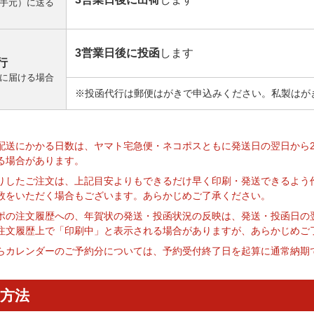
手元）に送る
3営業日後に投函
します
行
に届ける場合
※投函代行は郵便はがきで申込みください。私製はが
】
配送にかかる日数は、ヤマト宅急便・ネコポスともに発送日の翌日から
る場合があります。
りしたご注文は、上記目安よりもできるだけ早く印刷・発送できるよう
数をいただく場合もございます。あらかじめご了承ください。
ポの注文履歴への、年賀状の発送・投函状況の反映は、発送・投函日の
注文履歴上で「印刷中」と表示される場合がありますが、あらかじめご
らカレンダーのご予約分については、予約受付終了日を起算に通常納期
方法