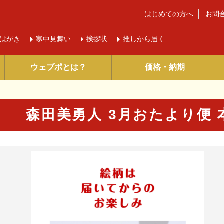
はじめての方へ
お問
はがき
寒中
見舞い
挨拶状
推しから届く
ウェブポとは？
価格・納期
.
森田美勇人 3月おたより便 
に入り