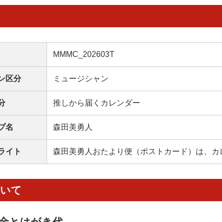
MMMC_202603T
ン区分
ミュージシャン
分
推しから届くカレンダー
プ名
森田美勇人
ライト
森田美勇人おたより便（ポストカード）は、カ
ついて
金とはがき代