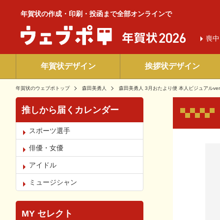
年賀状の作成・印刷・投函まで全部オンラインで
喪中
年賀状デザイン
挨拶状デザイン
年賀状のウェブポトップ
森田美勇人
森田美勇人 3月おたより便 本人ビジュアルver
推しから届くカレンダー
スポーツ選手
お気
俳優・女優
アイドル
ミュージシャン
MY セレクト