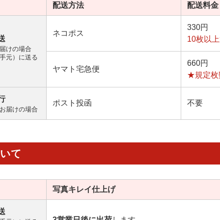
配送方法
配送料金
330円
ネコポス
送
10枚以
届けの場合
手元）に送る
660円
ヤマト宅急便
★規定枚
行
ポスト投函
不要
お届けの場合
ついて
写真キレイ
仕上げ
送
3営業日後に出荷
します