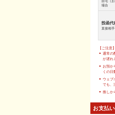
自宅（お
場合
投函代
直接相手
【ご注意
通常の
が遅れ
お預か
くの日
ウェブ
でも、
推しか
お支払い