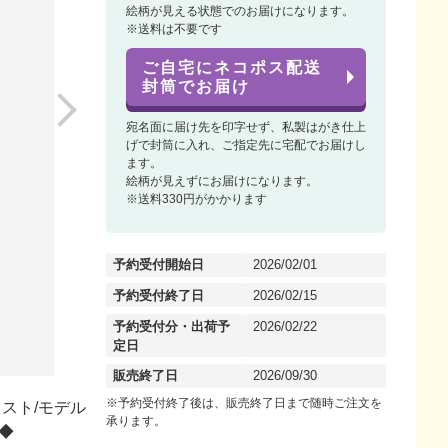
絵柄が見える状態でのお届けになります。
※送料は不要です
ご自宅にネコポス配送
封筒でお届け
宛名面に届け先を印字せず、私製はがき仕上
げで封筒に入れ、ご指定先に宅配でお届けし
ます。
絵柄が見えずにお届けになります。
※送料330円がかかります
予約受付開始日
2026/02/01
予約受付終了日
2026/02/15
予約受付分・出荷予
2026/02/22
定日
販売終了日
2026/09/30
※予約受付終了後は、販売終了日まで随時ご注文を
スト/モデル
承ります。
◆