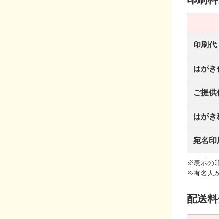
印刷代
はがき
ご提供
はがき
宛名印
※表示の
※有名人
配送料