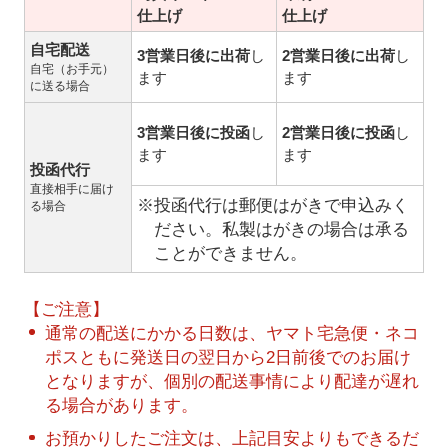
仕上げ
仕上げ
自宅配送
3営業日後に出荷
し
2営業日後に出荷
し
自宅（お手元）
ます
ます
に送る場合
3営業日後に投函
し
2営業日後に投函
し
ます
ます
投函代行
直接相手に届け
※投函代行は郵便はがきで申込みく
る場合
ださい。私製はがきの場合は承る
ことができません。
【ご注意】
通常の配送にかかる日数は、ヤマト宅急便・ネコ
ポスともに発送日の翌日から2日前後でのお届け
となりますが、個別の配送事情により配達が遅れ
る場合があります。
お預かりしたご注文は、上記目安よりもできるだ