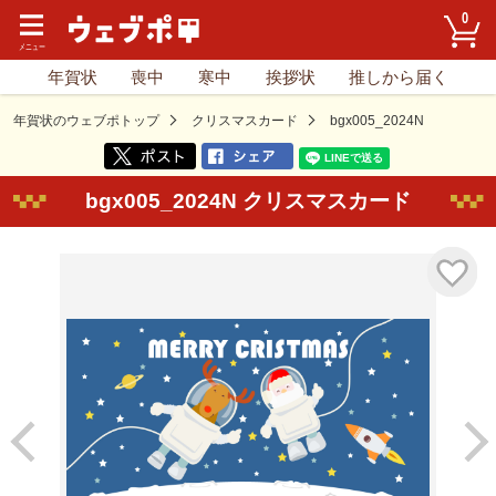
0
年賀状
喪中
寒中
挨拶状
推しから届く
年賀状のウェブポトップ
クリスマスカード
bgx005_2024N
bgx005_2024N クリスマスカード
気に入り