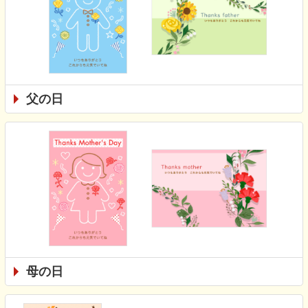
父の日
母の日