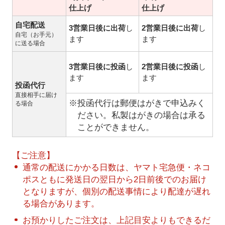
仕上げ
仕上げ
自宅配送
3営業日後に出荷
し
2営業日後に出荷
し
自宅（お手元）
ます
ます
に送る場合
3営業日後に投函
し
2営業日後に投函
し
ます
ます
投函代行
直接相手に届け
※投函代行は郵便はがきで申込みく
る場合
ださい。私製はがきの場合は承る
ことができません。
【ご注意】
通常の配送にかかる日数は、ヤマト宅急便・ネコ
ポスともに発送日の翌日から2日前後でのお届け
となりますが、個別の配送事情により配達が遅れ
る場合があります。
お預かりしたご注文は、上記目安よりもできるだ