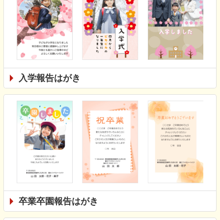
入学報告はがき
卒業卒園報告はがき