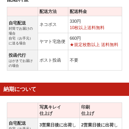
配送方法
配送料金
330円
自宅配送
ネコポス
10枚以上送料無料
封筒でお届けの
場合
660円
自宅（お手元）
ヤマト宅急便
に送る場合
★規定枚数以上 送料無料
投函代行
ポスト投函
不要
はがきでお届け
の場合
納期について
写真キレイ
印刷
仕上げ
仕上げ
自宅配送
3営業日後に出荷
し
2営業日後に出荷
し
自宅（お手元）