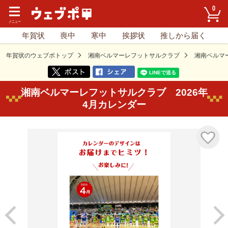
0
年賀状
喪中
寒中
挨拶状
推しから届く
年賀状のウェブポトップ
湘南ベルマーレフットサルクラブ
湘南ベルマ
湘南ベルマーレフットサルクラブ 2026年
4月カレンダー
気に入り