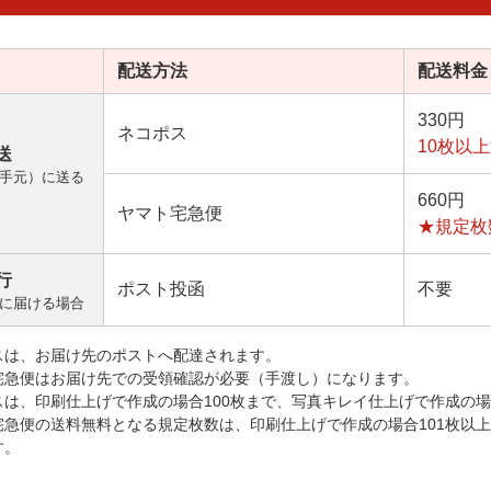
配送方法
配送料金
330円
ネコポス
10枚以
送
手元）に送る
660円
ヤマト宅急便
★規定枚
行
ポスト投函
不要
に届ける場合
スは、お届け先のポストへ配達されます。
宅急便はお届け先での受領確認が必要（手渡し）になります。
スは、印刷仕上げで作成の場合100枚まで、写真キレイ仕上げで作成の場
宅急便の送料無料となる規定枚数は、印刷仕上げで作成の場合101枚以
す。