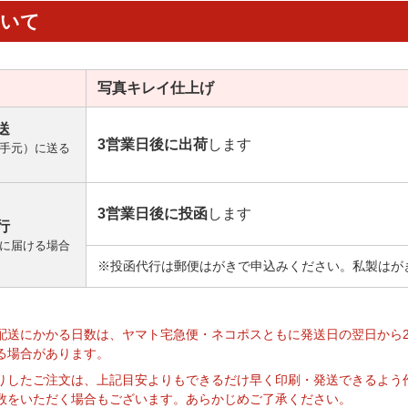
ついて
写真キレイ
仕上げ
送
3営業日後に出荷
します
手元）に送る
3営業日後に投函
します
行
に届ける場合
※投函代行は郵便はがきで申込みください。私製はが
】
配送にかかる日数は、ヤマト宅急便・ネコポスともに発送日の翌日から
る場合があります。
りしたご注文は、上記目安よりもできるだけ早く印刷・発送できるよう
数をいただく場合もございます。あらかじめご了承ください。