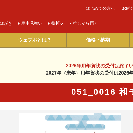
はじめての方へ
お問
はがき
寒中
見舞い
挨拶状
推しから届く
ウェブポとは？
価格・納期
2026年用年賀状の受付は
終了
2027年（未年）用年賀状の受付は
202
051_0016 
に入り