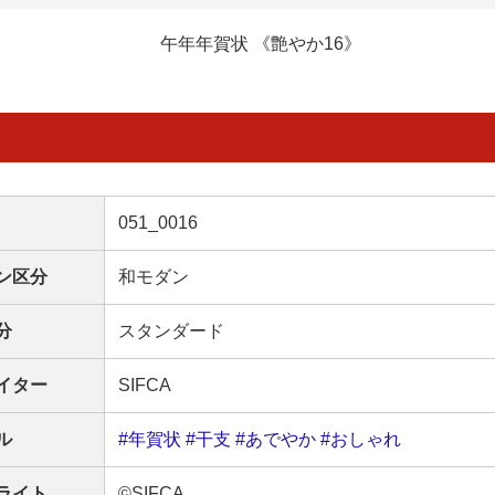
午年年賀状 《艶やか16》
051_0016
ン区分
和モダン
分
スタンダード
イター
SIFCA
ル
#年賀状
#干支
#あでやか
#おしゃれ
ライト
©SIFCA