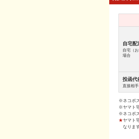
自宅配
自宅（お
場合
投函代
直接相手
※ネコポ
※ヤマト
※ネコポ
★
ヤマト
なりま