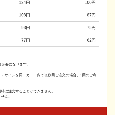
124円
100円
108円
87円
93円
75円
77円
62円
途必要になります。
一デザインを同一カート内で複数回ご注文の場合、1回のご利
同時に注文することができません。
ません。