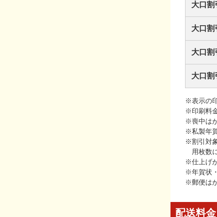
大口割
大口割
大口割
大口割
※表示の
※印刷料
※喪中は
※私製年
※割引対
用枚数
※仕上げ
※年賀状
※郵便は
配送料金