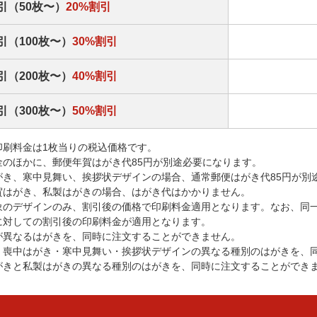
引（50枚〜）
20%割引
引（100枚〜）
30%割引
引（200枚〜）
40%割引
引（300枚〜）
50%割引
印刷料金は1枚当りの税込価格です。
金のほかに、郵便年賀はがき代85円が別途必要になります。
がき、寒中見舞い、挨拶状デザインの場合、通常郵便はがき代85円が別
賀はがき、私製はがきの場合、はがき代はかかりません。
象のデザインのみ、割引後の価格で印刷料金適用となります。なお、同
に対しての割引後の印刷料金が適用となります。
が異なるはがきを、同時に注文することができません。
・喪中はがき・寒中見舞い・挨拶状デザインの異なる種別のはがきを、
がきと私製はがきの異なる種別のはがきを、同時に注文することができ