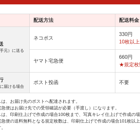
配送方法
配送料金
330円
ネコポス
10枚以
送
手元）に送る
660円
ヤマト宅急便
★規定枚
行
ポスト投函
不要
に届ける場合
スは、お届け先のポストへ配達されます。
宅急便はお届け先での受領確認が必要（手渡し）になります。
スは、印刷仕上げで作成の場合100枚まで、写真キレイ仕上げで作成の場
宅急便の送料無料となる規定枚数は、印刷仕上げで作成の場合101枚以
す。