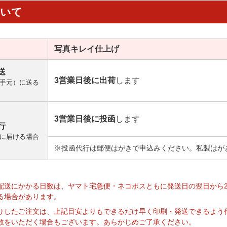
ついて
写真キレイ
仕上げ
送
3営業日後に出荷
します
手元）に送る
3営業日後に投函
します
行
に届ける場合
※投函代行は郵便はがきで申込みください。私製はが
】
配送にかかる日数は、ヤマト宅急便・ネコポスともに発送日の翌日から
る場合があります。
りしたご注文は、上記目安よりもできるだけ早く印刷・発送できるよう
数をいただく場合もございます。あらかじめご了承ください。