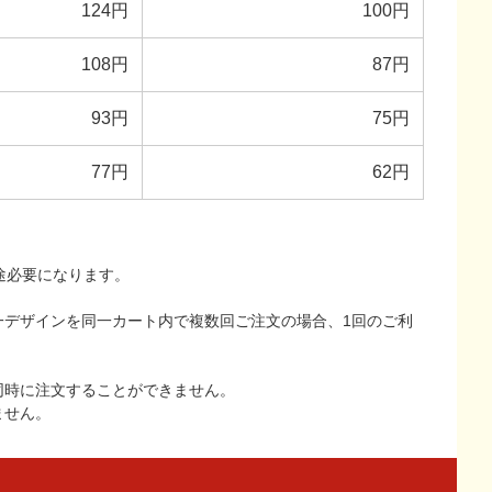
124円
100円
108円
87円
93円
75円
77円
62円
途必要になります。
一デザインを同一カート内で複数回ご注文の場合、1回のご利
同時に注文することができません。
ません。