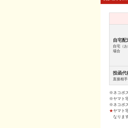
自宅配
自宅（お
場合
投函代
直接相手
※ネコポ
※ヤマト
※ネコポ
★
ヤマト
なりま