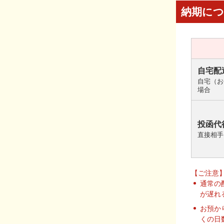
納期に
自宅配
自宅（お
場合
投函代
直接相手
【ご注意
通常の
が遅れ
お預か
くの日