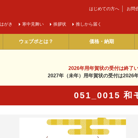
はじめての方へ
お問
はがき
寒中
見舞い
挨拶状
推しから届く
ウェブポとは？
価格・納期
2026年用年賀状の受付は
終了
2027年（未年）用年賀状の受付は
202
051_0015 
に入り