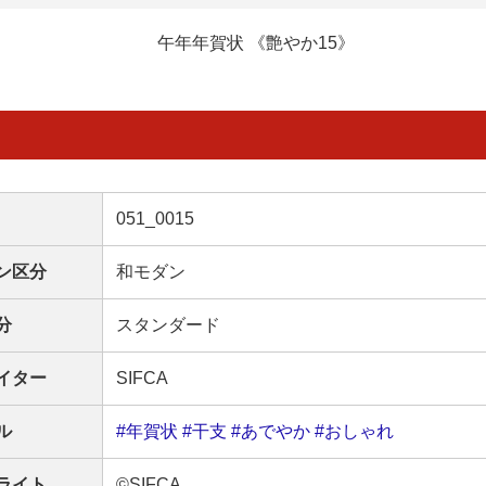
午年年賀状 《艶やか15》
051_0015
ン区分
和モダン
分
スタンダード
イター
SIFCA
ル
#年賀状
#干支
#あでやか
#おしゃれ
ライト
©SIFCA