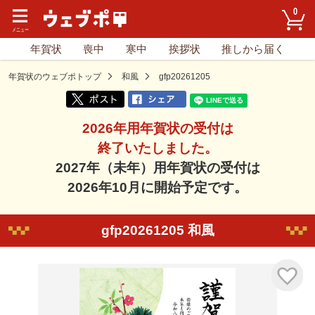
0
年賀状
喪中
寒中
挨拶状
推しから届く
年賀状のウェブポトップ
和風
gfp20261205
2026年用年賀状の受付は
終了いたしました。
2027年（未年）用年賀状の受付は
2026年10月に開始予定です。
gfp20261205 和風
気に入り