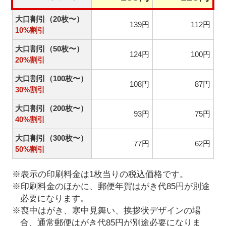
大口割引（20枚〜）
139円
112円
10%割引
大口割引（50枚〜）
124円
100円
20%割引
大口割引（100枚〜）
108円
87円
30%割引
大口割引（200枚〜）
93円
75円
40%割引
大口割引（300枚〜）
77円
62円
50%割引
※表示の印刷料金は1枚当りの税込価格です。
※印刷料金のほかに、郵便年賀はがき代85円が別途
必要になります。
※喪中はがき、寒中見舞い、挨拶状デザインの場
合、通常郵便はがき代85円が別途必要になりま