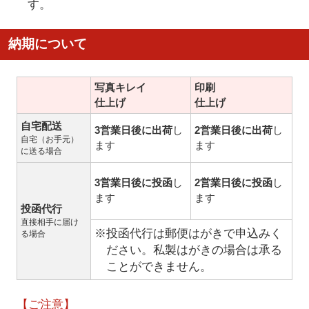
す。
納期について
写真キレイ
印刷
仕上げ
仕上げ
自宅配送
3営業日後に出荷
し
2営業日後に出荷
し
自宅（お手元）
ます
ます
に送る場合
3営業日後に投函
し
2営業日後に投函
し
ます
ます
投函代行
直接相手に届け
※投函代行は郵便はがきで申込みく
る場合
ださい。私製はがきの場合は承る
ことができません。
【ご注意】