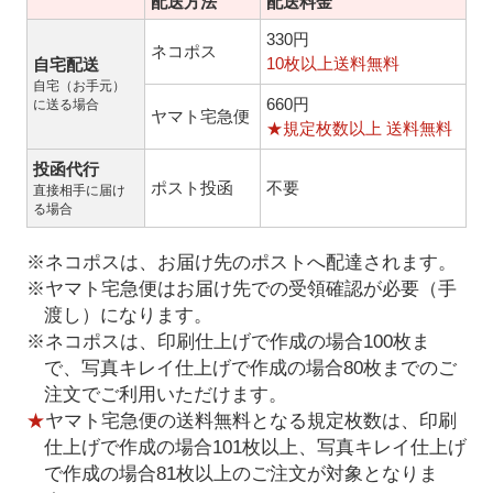
配送方法
配送料金
330円
ネコポス
10枚以上送料無料
自宅配送
自宅（お手元）
660円
に送る場合
ヤマト宅急便
★規定枚数以上 送料無料
投函代行
ポスト投函
不要
直接相手に届け
る場合
※ネコポスは、お届け先のポストへ配達されます。
※ヤマト宅急便はお届け先での受領確認が必要（手
渡し）になります。
※ネコポスは、印刷仕上げで作成の場合100枚ま
で、写真キレイ仕上げで作成の場合80枚までのご
注文でご利用いただけます。
★
ヤマト宅急便の送料無料となる規定枚数は、印刷
仕上げで作成の場合101枚以上、写真キレイ仕上げ
で作成の場合81枚以上のご注文が対象となりま