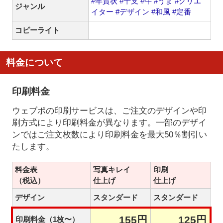
#年賀状
#干支
#午
#うま
#クリエ
ジャンル
イター
#デザイン
#和風
#定番
コピーライト
料金について
印刷料金
ウェブポの印刷サービスは、ご注文のデザインや印
刷方式により印刷料金が異なります。一部のデザイ
ンではご注文枚数により印刷料金を最大50％割引い
たします。
料金表
写真キレイ
印刷
（税込）
仕上げ
仕上げ
デザイン
スタンダード
スタンダード
155円
125円
印刷料金（1枚〜）