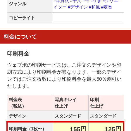
#年賀状
#干支
#午
#うま
#クリエ
ジャンル
イター
#デザイン
#和風
#定番
コピーライト
料金について
印刷料金
ウェブポの印刷サービスは、ご注文のデザインや印
刷方式により印刷料金が異なります。一部のデザイ
ンではご注文枚数により印刷料金を最大50％割引い
たします。
料金表
写真キレイ
印刷
（税込）
仕上げ
仕上げ
デザイン
スタンダード
スタンダード
155円
125円
印刷料金（1枚〜）