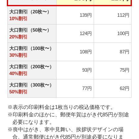
大口割引（20枚〜）
139円
112円
10%割引
大口割引（50枚〜）
124円
100円
20%割引
大口割引（100枚〜）
108円
87円
30%割引
大口割引（200枚〜）
93円
75円
40%割引
大口割引（300枚〜）
77円
62円
50%割引
※表示の印刷料金は1枚当りの税込価格です。
※印刷料金のほかに、郵便年賀はがき代85円が別途
必要になります。
※喪中はがき、寒中見舞い、挨拶状デザインの場
合、通常郵便はがき代85円が別途必要になりま