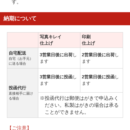
す。
納期について
写真キレイ
印刷
仕上げ
仕上げ
自宅配送
3営業日後に出荷
し
2営業日後に出荷
し
自宅（お手元）
ます
ます
に送る場合
3営業日後に投函
し
2営業日後に投函
し
ます
ます
投函代行
直接相手に届け
※投函代行は郵便はがきで申込みく
る場合
ださい。私製はがきの場合は承る
ことができません。
【ご注意】