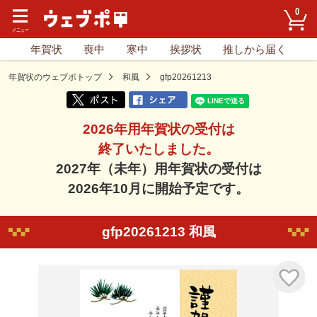
0
年賀状
喪中
寒中
挨拶状
推しから届く
年賀状のウェブポトップ
和風
gfp20261213
2026年用年賀状の受付は
終了いたしました。
2027年（未年）用年賀状の受付は
2026年10月に開始予定です。
gfp20261213 和風
気に入り