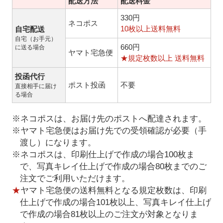
配送方法
配送料金
330円
ネコポス
10枚以上送料無料
自宅配送
自宅（お手元）
660円
に送る場合
ヤマト宅急便
★規定枚数以上 送料無料
投函代行
ポスト投函
不要
直接相手に届け
る場合
※ネコポスは、お届け先のポストへ配達されます。
※ヤマト宅急便はお届け先での受領確認が必要（手
渡し）になります。
※ネコポスは、印刷仕上げで作成の場合100枚ま
で、写真キレイ仕上げで作成の場合80枚までのご
注文でご利用いただけます。
★
ヤマト宅急便の送料無料となる規定枚数は、印刷
仕上げで作成の場合101枚以上、写真キレイ仕上げ
で作成の場合81枚以上のご注文が対象となりま