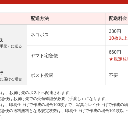
配送方法
配送料金
330円
ネコポス
10枚以
送
手元）に送る
660円
ヤマト宅急便
★規定枚
行
ポスト投函
不要
に届ける場合
スは、お届け先のポストへ配達されます。
宅急便はお届け先での受領確認が必要（手渡し）になります。
スは、印刷仕上げで作成の場合100枚まで、写真キレイ仕上げで作成の場
宅急便の送料無料となる規定枚数は、印刷仕上げで作成の場合101枚以
す。