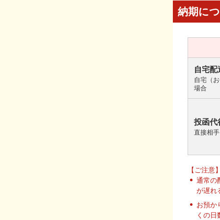
納期に
自宅配
自宅（お
場合
投函代
直接相手
【ご注意
通常の
が遅れ
お預か
くの日