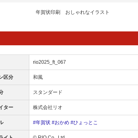
年賀状印刷 おしゃれなイラスト
rio2025_ft_067
ン区分
和風
分
スタンダード
イター
株式会社リオ
ル
#年賀状
#おかめ
#ひょっとこ
ライト
© RIO Co., Ltd