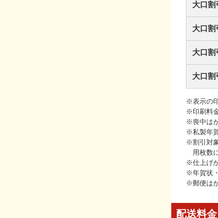
大口割
大口割
大口割
大口割
※表示の
※印刷料
※喪中は
※私製年
※割引対
用枚数
※仕上げ
※年賀状
※郵便は
配送料金