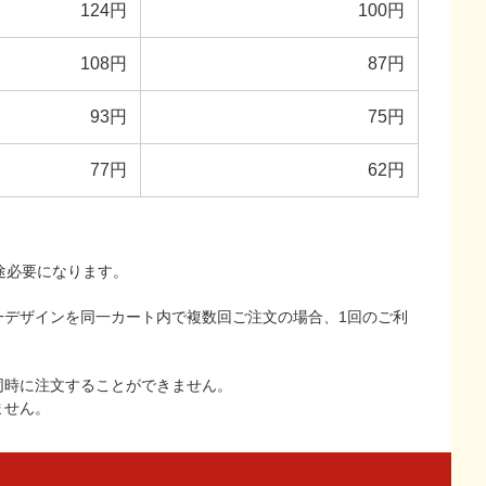
124円
100円
108円
87円
93円
75円
77円
62円
途必要になります。
一デザインを同一カート内で複数回ご注文の場合、1回のご利
同時に注文することができません。
ません。