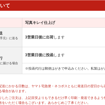
ついて
写真キレイ
仕上げ
送
3営業日後に出荷
します
手元）に送る
3営業日後に投函
します
行
に届ける場合
※投函代行は郵便はがきで申込みください。私製はが
】
配送にかかる日数は、ヤマト宅急便・ネコポスともに発送日の翌日から
る場合があります。
りしたご注文は、上記目安よりもできるだけ早く印刷・発送できるよう
数をいただく場合もございます。あらかじめご了承ください。