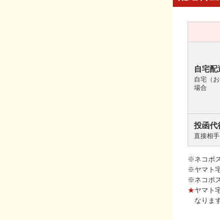
自宅配
自宅（お
場合
投函代
直接相手
※ネコポ
※ヤマト
※ネコポ
★
ヤマト
なりま