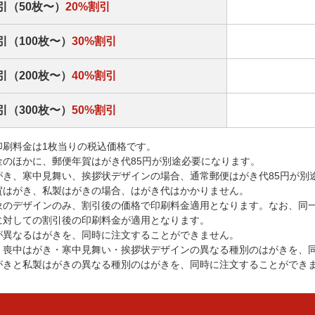
引（50枚〜）
20%割引
引（100枚〜）
30%割引
引（200枚〜）
40%割引
引（300枚〜）
50%割引
印刷料金は1枚当りの税込価格です。
金のほかに、郵便年賀はがき代85円が別途必要になります。
がき、寒中見舞い、挨拶状デザインの場合、通常郵便はがき代85円が別
賀はがき、私製はがきの場合、はがき代はかかりません。
象のデザインのみ、割引後の価格で印刷料金適用となります。なお、同
に対しての割引後の印刷料金が適用となります。
が異なるはがきを、同時に注文することができません。
・喪中はがき・寒中見舞い・挨拶状デザインの異なる種別のはがきを、
がきと私製はがきの異なる種別のはがきを、同時に注文することができ