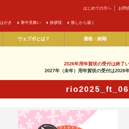
はじめての方へ
お問
はがき
寒中
見舞い
挨拶状
推しから届く
ウェブポとは？
価格・納期
2026年用年賀状の受付は
終了
2027年（未年）用年賀状の受付は
202
rio2025_ft_0
に入り