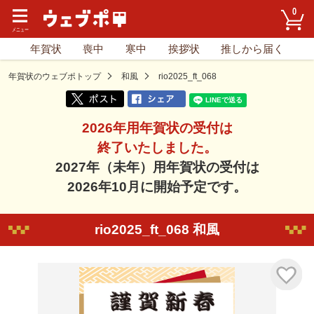
0
年賀状
喪中
寒中
挨拶状
推しから届く
年賀状のウェブポトップ
和風
rio2025_ft_068
2026年用年賀状の受付は
終了いたしました。
2027年（未年）用年賀状の受付は
2026年10月に開始予定です。
rio2025_ft_068 和風
気に入り