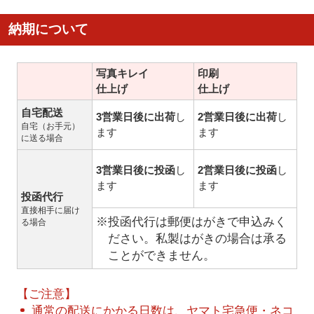
納期について
写真キレイ
印刷
仕上げ
仕上げ
自宅配送
3営業日後に出荷
し
2営業日後に出荷
し
自宅（お手元）
ます
ます
に送る場合
3営業日後に投函
し
2営業日後に投函
し
ます
ます
投函代行
直接相手に届け
※投函代行は郵便はがきで申込みく
る場合
ださい。私製はがきの場合は承る
ことができません。
【ご注意】
通常の配送にかかる日数は、ヤマト宅急便・ネコ