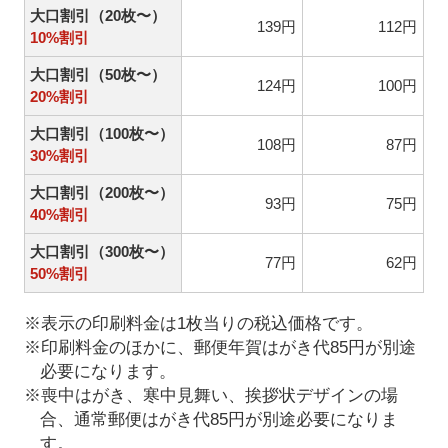
大口割引（20枚〜）
139円
112円
10%割引
大口割引（50枚〜）
124円
100円
20%割引
大口割引（100枚〜）
108円
87円
30%割引
大口割引（200枚〜）
93円
75円
40%割引
大口割引（300枚〜）
77円
62円
50%割引
※表示の印刷料金は1枚当りの税込価格です。
※印刷料金のほかに、郵便年賀はがき代85円が別途
必要になります。
※喪中はがき、寒中見舞い、挨拶状デザインの場
合、通常郵便はがき代85円が別途必要になりま
す。