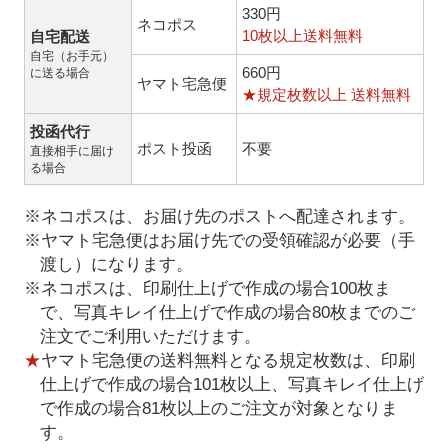
330円
ネコポス
10枚以上送料無料
自宅配送
自宅（お手元）
660円
に送る場合
ヤマト宅急便
★規定枚数以上 送料無料
投函代行
ポスト投函
不要
直接相手に届け
る場合
※ネコポスは、お届け先のポストへ配達されます。
※ヤマト宅急便はお届け先での受領確認が必要（手
渡し）になります。
※ネコポスは、印刷仕上げで作成の場合100枚ま
で、写真キレイ仕上げで作成の場合80枚までのご
注文でご利用いただけます。
★
ヤマト宅急便の送料無料となる規定枚数は、印刷
仕上げで作成の場合101枚以上、写真キレイ仕上げ
で作成の場合81枚以上のご注文が対象となりま
す。