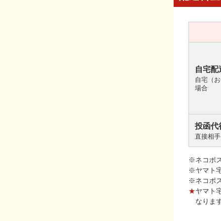
自宅配
自宅（お
場合
投函代
直接相手
※ネコポ
※ヤマト
※ネコポ
★
ヤマト
なりま