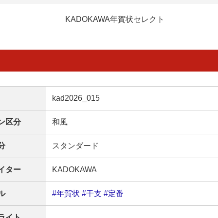
KADOKAWA年賀状セレクト
kad2026_015
ン区分
和風
分
スタンダード
イター
KADOKAWA
ル
#年賀状
#干支
#定番
ライト