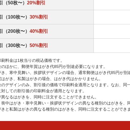
引（50枚〜）
20%割引
引（100枚〜）
30%割引
引（200枚〜）
40%割引
引（300枚〜）
50%割引
印刷料金は1枚当りの税込価格です。
金のほかに、郵便年賀はがき代85円が別途必要になります。
がき、寒中見舞い、挨拶状デザインの場合、通常郵便はがき代85円が別
賀はがき、私製はがきの場合、はがき代はかかりません。
象のデザインのみ、割引後の価格で印刷料金適用となります。なお、同
に対しての割引後の印刷料金が適用となります。
が異なるはがきを、同時に注文することができません。
・喪中はがき・寒中見舞い・挨拶状デザインの異なる種別のはがきを、
がきと私製はがきの異なる種別のはがきを、同時に注文することができ