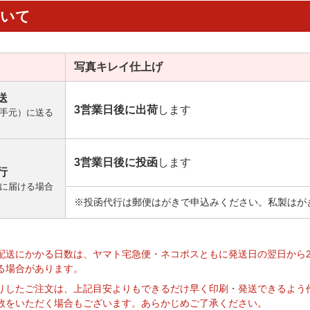
ついて
写真キレイ
仕上げ
送
3営業日後に出荷
します
手元）に送る
3営業日後に投函
します
行
に届ける場合
※投函代行は郵便はがきで申込みください。私製はが
】
配送にかかる日数は、ヤマト宅急便・ネコポスともに発送日の翌日から
る場合があります。
りしたご注文は、上記目安よりもできるだけ早く印刷・発送できるよう
数をいただく場合もございます。あらかじめご了承ください。