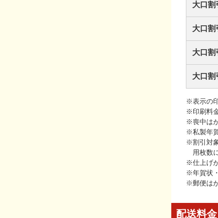
大口割
大口割
大口割
大口割
※表示の
※印刷料
※喪中は
※私製年
※割引対
用枚数
※仕上げ
※年賀状
※郵便は
配送料金