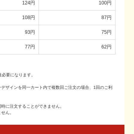
124円
100円
108円
87円
93円
75円
77円
62円
途必要になります。
一デザインを同一カート内で複数回ご注文の場合、1回のご利
同時に注文することができません。
ません。