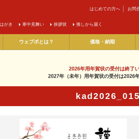
はじめての方へ
お問
はがき
寒中
見舞い
挨拶状
推しから届く
ウェブポとは？
価格・納期
2026年用年賀状の受付は
終了
2027年（未年）用年賀状の受付は
202
kad2026_01
に入り