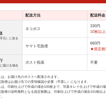
配送方法
配送料金
330円
ネコポス
10枚以
送
手元）に送る
660円
ヤマト宅急便
★規定枚
行
ポスト投函
不要
に届ける場合
スは、お届け先のポストへ配達されます。
宅急便はお届け先での受領確認が必要（手渡し）になります。
スは、印刷仕上げで作成の場合100枚まで、写真キレイ仕上げで作成の場
宅急便の送料無料となる規定枚数は、印刷仕上げで作成の場合101枚以
す。