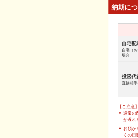
納期に
自宅配
自宅（お
場合
投函代
直接相手
【ご注意
通常の
が遅れ
お預か
くの日