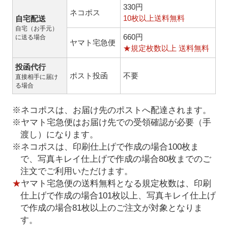
330円
ネコポス
10枚以上送料無料
自宅配送
自宅（お手元）
660円
に送る場合
ヤマト宅急便
★規定枚数以上 送料無料
投函代行
ポスト投函
不要
直接相手に届け
る場合
※ネコポスは、お届け先のポストへ配達されます。
※ヤマト宅急便はお届け先での受領確認が必要（手
渡し）になります。
※ネコポスは、印刷仕上げで作成の場合100枚ま
で、写真キレイ仕上げで作成の場合80枚までのご
注文でご利用いただけます。
★
ヤマト宅急便の送料無料となる規定枚数は、印刷
仕上げで作成の場合101枚以上、写真キレイ仕上げ
で作成の場合81枚以上のご注文が対象となりま
す。