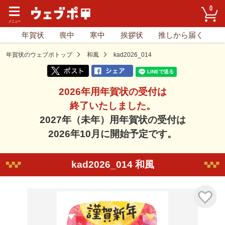
0
年賀状
喪中
寒中
挨拶状
推しから届く
年賀状のウェブポトップ
和風
kad2026_014
2026年用年賀状の受付は
終了いたしました。
2027年（未年）用年賀状の受付は
2026年10月に開始予定です。
kad2026_014 和風
気に入り