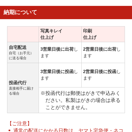
納期について
写真キレイ
印刷
仕上げ
仕上げ
自宅配送
3営業日後に出荷
し
2営業日後に出荷
し
自宅（お手元）
ます
ます
に送る場合
3営業日後に投函
し
2営業日後に投函
し
ます
ます
投函代行
直接相手に届け
※投函代行は郵便はがきで申込みく
る場合
ださい。私製はがきの場合は承る
ことができません。
【ご注意】
通常の配送にかかる日数は、ヤマト宅急便・ネコ