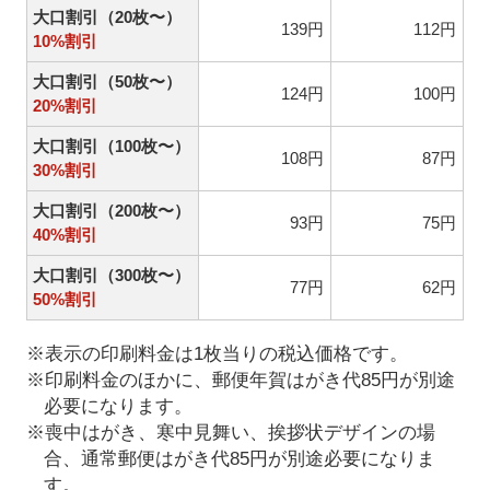
大口割引（20枚〜）
139円
112円
10%割引
大口割引（50枚〜）
124円
100円
20%割引
大口割引（100枚〜）
108円
87円
30%割引
大口割引（200枚〜）
93円
75円
40%割引
大口割引（300枚〜）
77円
62円
50%割引
※表示の印刷料金は1枚当りの税込価格です。
※印刷料金のほかに、郵便年賀はがき代85円が別途
必要になります。
※喪中はがき、寒中見舞い、挨拶状デザインの場
合、通常郵便はがき代85円が別途必要になりま
す。