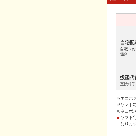
自宅配
自宅（お
場合
投函代
直接相手
※ネコポ
※ヤマト
※ネコポ
★
ヤマト
なりま