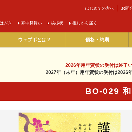
はじめての方へ
お問
はがき
寒中
見舞い
挨拶状
推しから届く
ウェブポとは？
価格・納期
2026年用年賀状の受付は
終了
2027年（未年）用年賀状の受付は
202
BO-029 
に入り