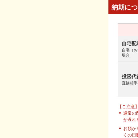
納期に
自宅配
自宅（お
場合
投函代
直接相手
【ご注意
通常の
が遅れ
お預か
くの日