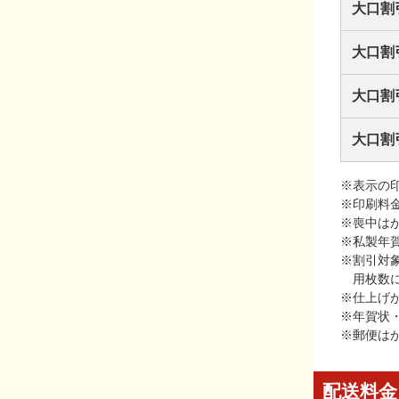
大口割
大口割
大口割
大口割
※表示の
※印刷料
※喪中は
※私製年
※割引対
用枚数
※仕上げ
※年賀状
※郵便は
配送料金