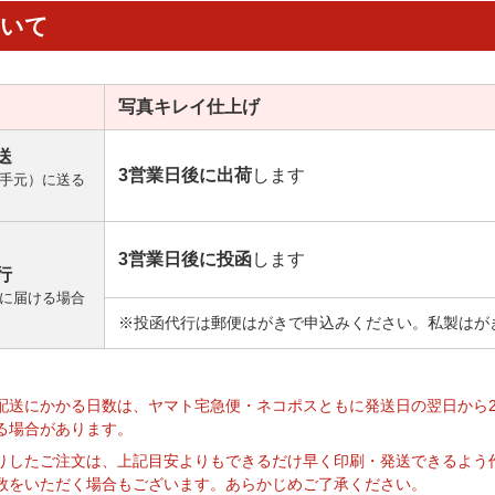
ついて
写真キレイ
仕上げ
送
3営業日後に出荷
します
手元）に送る
3営業日後に投函
します
行
に届ける場合
※投函代行は郵便はがきで申込みください。私製はが
】
配送にかかる日数は、ヤマト宅急便・ネコポスともに発送日の翌日から
る場合があります。
りしたご注文は、上記目安よりもできるだけ早く印刷・発送できるよう
数をいただく場合もございます。あらかじめご了承ください。