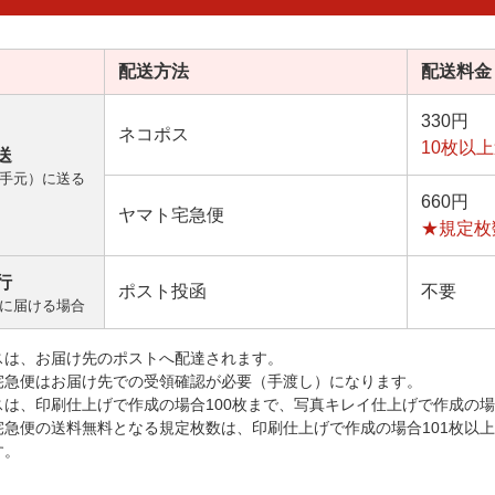
配送方法
配送料金
330円
ネコポス
10枚以
送
手元）に送る
660円
ヤマト宅急便
★規定枚
行
ポスト投函
不要
に届ける場合
スは、お届け先のポストへ配達されます。
宅急便はお届け先での受領確認が必要（手渡し）になります。
スは、印刷仕上げで作成の場合100枚まで、写真キレイ仕上げで作成の場
宅急便の送料無料となる規定枚数は、印刷仕上げで作成の場合101枚以
す。