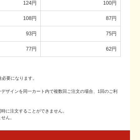
124円
100円
108円
87円
93円
75円
77円
62円
途必要になります。
一デザインを同一カート内で複数回ご注文の場合、1回のご利
同時に注文することができません。
ません。