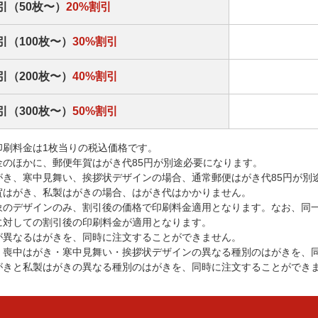
引（50枚〜）
20%割引
引（100枚〜）
30%割引
引（200枚〜）
40%割引
引（300枚〜）
50%割引
印刷料金は1枚当りの税込価格です。
金のほかに、郵便年賀はがき代85円が別途必要になります。
がき、寒中見舞い、挨拶状デザインの場合、通常郵便はがき代85円が別
賀はがき、私製はがきの場合、はがき代はかかりません。
象のデザインのみ、割引後の価格で印刷料金適用となります。なお、同
に対しての割引後の印刷料金が適用となります。
が異なるはがきを、同時に注文することができません。
・喪中はがき・寒中見舞い・挨拶状デザインの異なる種別のはがきを、
がきと私製はがきの異なる種別のはがきを、同時に注文することができ