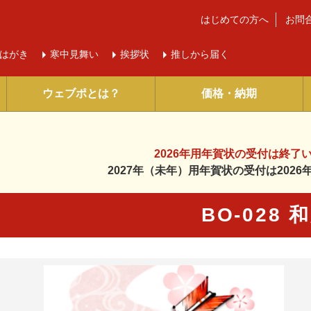
はじめての方へ
お問
はがき
寒中
見舞い
挨拶状
推しから届く
ウェブポとは？
価格・納期
2026年用年賀状の受付は
終了
2027年（未年）用年賀状の受付は
202
BO-028 
に入り