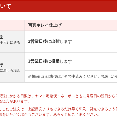
ついて
写真キレイ
仕上げ
送
3営業日後に出荷
します
手元）に送る
3営業日後に投函
します
行
に届ける場合
※投函代行は郵便はがきで申込みください。私製はが
】
配送にかかる日数は、ヤマト宅急便・ネコポスともに発送日の翌日から
る場合があります。
りしたご注文は、上記目安よりもできるだけ早く印刷・発送できるよう
数をいただく場合もございます。あらかじめご了承ください。