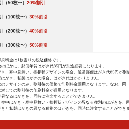
引（50枚〜）
20%割引
引（100枚〜）
30%割引
引（200枚〜）
40%割引
引（300枚〜）
50%割引
印刷料金は1枚当りの税込価格です。
金のほかに、郵便年賀はがき代85円が別途必要になります。
がき、寒中見舞い、挨拶状デザインの場合、通常郵便はがき代85円が別
賀はがき、私製はがきの場合、はがき代はかかりません。
象のデザインのみ、割引後の価格で印刷料金適用となります。なお、同
に対しての割引後の印刷料金が適用となります。
が異なるはがきを、同時に注文することができません。
・喪中はがき・寒中見舞い・挨拶状デザインの異なる種別のはがきを、
がきと私製はがきの異なる種別のはがきを、同時に注文することができ