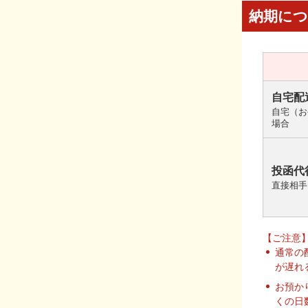
納期に
自宅配
自宅（お
場合
投函代
直接相手
【ご注意
通常の
が遅れ
お預か
くの日