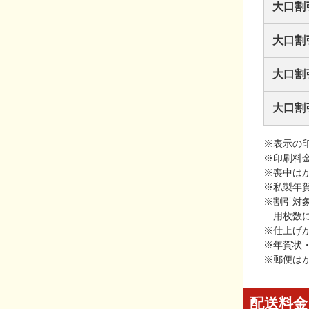
大口割
大口割
大口割
大口割
※表示の
※印刷料
※喪中は
※私製年
※割引対
用枚数
※仕上げ
※年賀状
※郵便は
配送料金