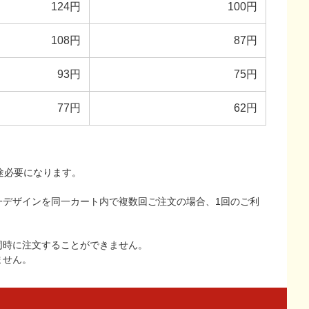
124円
100円
108円
87円
93円
75円
77円
62円
途必要になります。
一デザインを同一カート内で複数回ご注文の場合、1回のご利
同時に注文することができません。
ません。