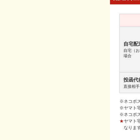
自宅配
自宅（お
場合
投函代
直接相手
※ネコポ
※ヤマト
※ネコポ
★
ヤマト
なりま