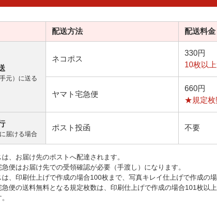
配送方法
配送料金
330円
ネコポス
10枚以
送
手元）に送る
660円
ヤマト宅急便
★規定枚
行
ポスト投函
不要
に届ける場合
スは、お届け先のポストへ配達されます。
宅急便はお届け先での受領確認が必要（手渡し）になります。
スは、印刷仕上げで作成の場合100枚まで、写真キレイ仕上げで作成の場
宅急便の送料無料となる規定枚数は、印刷仕上げで作成の場合101枚以
す。