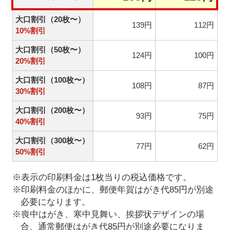
大口割引（20枚〜）
139円
112円
10%割引
大口割引（50枚〜）
124円
100円
20%割引
大口割引（100枚〜）
108円
87円
30%割引
大口割引（200枚〜）
93円
75円
40%割引
大口割引（300枚〜）
77円
62円
50%割引
※表示の印刷料金は1枚当りの税込価格です。
※印刷料金のほかに、郵便年賀はがき代85円が別途
必要になります。
※喪中はがき、寒中見舞い、挨拶状デザインの場
合、通常郵便はがき代85円が別途必要になりま