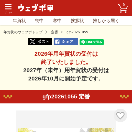
0
年賀状
喪中
寒中
挨拶状
推しから届く
年賀状のウェブポトップ
定番
gfp20261055
2026年用年賀状の受付は
終了いたしました。
2027年（未年）用年賀状の受付は
2026年10月に開始予定です。
gfp20261055 定番
気に入り