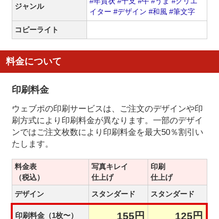
#年賀状
#干支
#午
#うま
#クリエ
ジャンル
イター
#デザイン
#和風
#筆文字
コピーライト
料金について
印刷料金
ウェブポの印刷サービスは、ご注文のデザインや印
刷方式により印刷料金が異なります。一部のデザイ
ンではご注文枚数により印刷料金を最大50％割引い
たします。
料金表
写真キレイ
印刷
（税込）
仕上げ
仕上げ
デザイン
スタンダード
スタンダード
155円
125円
印刷料金（1枚〜）