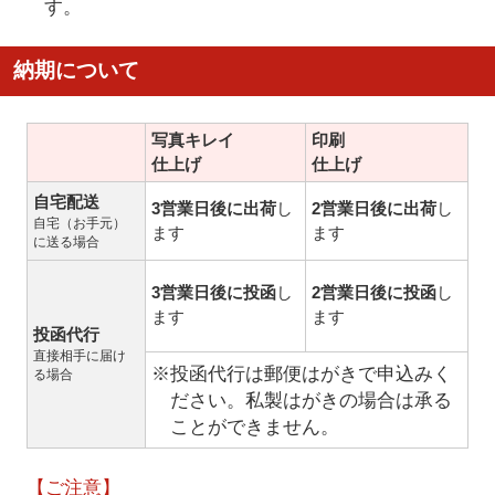
す。
納期について
写真キレイ
印刷
仕上げ
仕上げ
自宅配送
3営業日後に出荷
し
2営業日後に出荷
し
自宅（お手元）
ます
ます
に送る場合
3営業日後に投函
し
2営業日後に投函
し
ます
ます
投函代行
直接相手に届け
※投函代行は郵便はがきで申込みく
る場合
ださい。私製はがきの場合は承る
ことができません。
【ご注意】