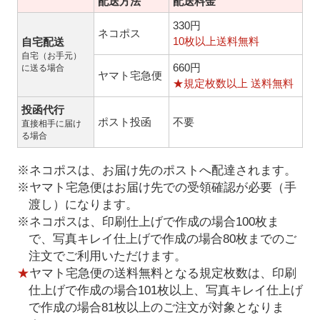
配送方法
配送料金
330円
ネコポス
10枚以上送料無料
自宅配送
自宅（お手元）
660円
に送る場合
ヤマト宅急便
★規定枚数以上 送料無料
投函代行
ポスト投函
不要
直接相手に届け
る場合
※ネコポスは、お届け先のポストへ配達されます。
※ヤマト宅急便はお届け先での受領確認が必要（手
渡し）になります。
※ネコポスは、印刷仕上げで作成の場合100枚ま
で、写真キレイ仕上げで作成の場合80枚までのご
注文でご利用いただけます。
★
ヤマト宅急便の送料無料となる規定枚数は、印刷
仕上げで作成の場合101枚以上、写真キレイ仕上げ
で作成の場合81枚以上のご注文が対象となりま