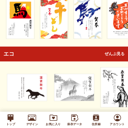
エコ
ぜんぶ見る
キッズ
ぜんぶ見る
トップ
デザイン
お気に入り
保存データ
住所録
アカウント