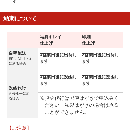
す。
納期について
写真キレイ
印刷
仕上げ
仕上げ
自宅配送
3営業日後に出荷
し
2営業日後に出荷
し
自宅（お手元）
ます
ます
に送る場合
3営業日後に投函
し
2営業日後に投函
し
ます
ます
投函代行
直接相手に届け
※投函代行は郵便はがきで申込みく
る場合
ださい。私製はがきの場合は承る
ことができません。
【ご注意】