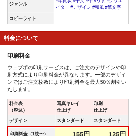
#年賀状
#干支
#午
#うま
#クリエ
ジャンル
イター
#デザイン
#和風
#筆文字
コピーライト
料金について
印刷料金
ウェブポの印刷サービスは、ご注文のデザインや印
刷方式により印刷料金が異なります。一部のデザイ
ンではご注文枚数により印刷料金を最大50％割引い
たします。
料金表
写真キレイ
印刷
（税込）
仕上げ
仕上げ
デザイン
スタンダード
スタンダード
155円
125円
印刷料金（1枚〜）