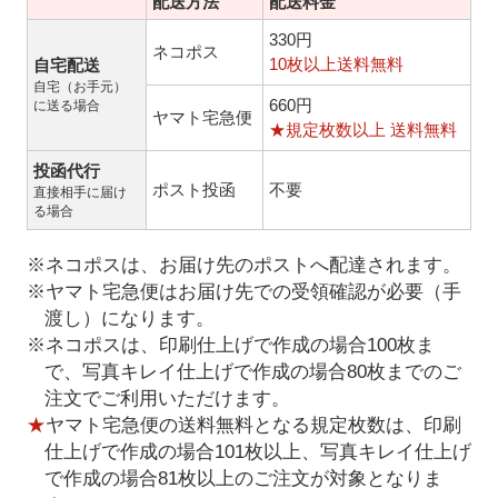
配送方法
配送料金
330円
ネコポス
10枚以上送料無料
自宅配送
自宅（お手元）
660円
に送る場合
ヤマト宅急便
★規定枚数以上 送料無料
投函代行
ポスト投函
不要
直接相手に届け
る場合
※ネコポスは、お届け先のポストへ配達されます。
※ヤマト宅急便はお届け先での受領確認が必要（手
渡し）になります。
※ネコポスは、印刷仕上げで作成の場合100枚ま
で、写真キレイ仕上げで作成の場合80枚までのご
注文でご利用いただけます。
★
ヤマト宅急便の送料無料となる規定枚数は、印刷
仕上げで作成の場合101枚以上、写真キレイ仕上げ
で作成の場合81枚以上のご注文が対象となりま