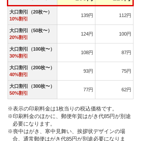
大口割引（20枚〜）
139円
112円
10%割引
大口割引（50枚〜）
124円
100円
20%割引
大口割引（100枚〜）
108円
87円
30%割引
大口割引（200枚〜）
93円
75円
40%割引
大口割引（300枚〜）
77円
62円
50%割引
※表示の印刷料金は1枚当りの税込価格です。
※印刷料金のほかに、郵便年賀はがき代85円が別途
必要になります。
※喪中はがき、寒中見舞い、挨拶状デザインの場
合、通常郵便はがき代85円が別途必要になりま