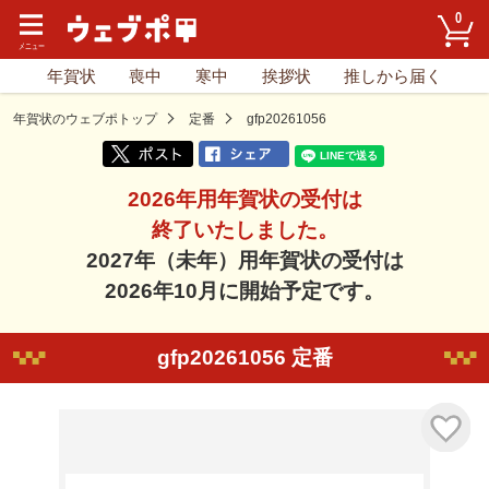
0
年賀状
喪中
寒中
挨拶状
推しから届く
年賀状のウェブポトップ
定番
gfp20261056
2026年用年賀状の受付は
終了いたしました。
2027年（未年）用年賀状の受付は
2026年10月に開始予定です。
gfp20261056 定番
気に入り