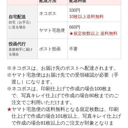
配送方法
配送料金
330円
ネコポス
10枚以上送料無料
自宅配送
自宅（お手元）
660円
に送る場合
ヤマト宅急便
★規定枚数以上 送料無料
投函代行
ポスト投函
不要
直接相手に届け
る場合
※ネコポスは、お届け先のポストへ配達されます。
※ヤマト宅急便はお届け先での受領確認が必要（手
渡し）になります。
※ネコポスは、印刷仕上げで作成の場合100枚ま
で、写真キレイ仕上げで作成の場合80枚までのご
注文でご利用いただけます。
★
ヤマト宅急便の送料無料となる規定枚数は、印刷
仕上げで作成の場合101枚以上、写真キレイ仕上げ
で作成の場合81枚以上のご注文が対象となりま