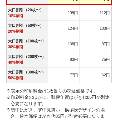
大口割引（20枚〜）
139円
112円
10%割引
大口割引（50枚〜）
124円
100円
20%割引
大口割引（100枚〜）
108円
87円
30%割引
大口割引（200枚〜）
93円
75円
40%割引
大口割引（300枚〜）
77円
62円
50%割引
※表示の印刷料金は1枚当りの税込価格です。
※印刷料金のほかに、郵便年賀はがき代85円が別途
必要になります。
※喪中はがき、寒中見舞い、挨拶状デザインの場
合、通常郵便はがき代85円が別途必要になりま