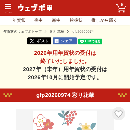
0
年賀状
喪中
寒中
挨拶状
推しから届く
年賀状のウェブポトップ
彩り花華
gfp20260974
2026年用年賀状の受付は
終了いたしました。
2027年（未年）用年賀状の受付は
2026年10月に開始予定です。
gfp20260974 彩り花華
気に入り