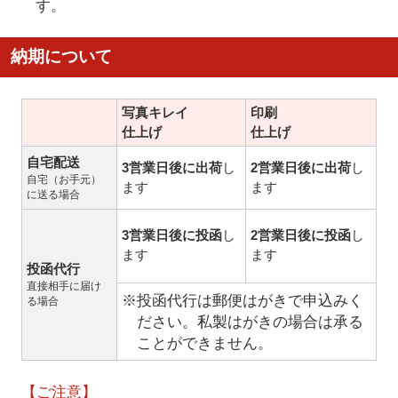
す。
納期について
写真キレイ
印刷
仕上げ
仕上げ
自宅配送
3営業日後に出荷
し
2営業日後に出荷
し
自宅（お手元）
ます
ます
に送る場合
3営業日後に投函
し
2営業日後に投函
し
ます
ます
投函代行
直接相手に届け
※投函代行は郵便はがきで申込みく
る場合
ださい。私製はがきの場合は承る
ことができません。
【ご注意】