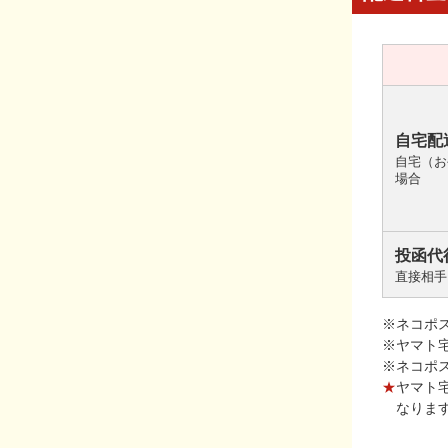
自宅配
自宅（お
場合
投函代
直接相手
※ネコポ
※ヤマト
※ネコポ
★
ヤマト
なりま