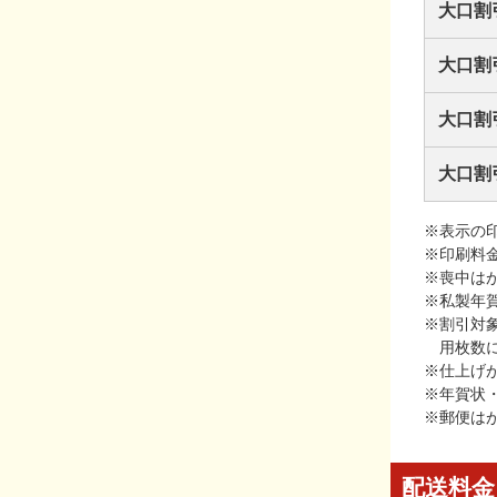
大口割
大口割
大口割
大口割
※表示の
※印刷料
※喪中は
※私製年
※割引対
用枚数
※仕上げ
※年賀状
※郵便は
配送料金