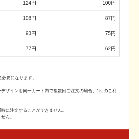
124円
100円
108円
87円
93円
75円
77円
62円
途必要になります。
一デザインを同一カート内で複数回ご注文の場合、1回のご利
同時に注文することができません。
ません。