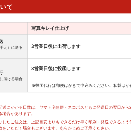
ついて
写真キレイ
仕上げ
送
3営業日後に出荷
します
手元）に送る
3営業日後に投函
します
行
に届ける場合
※投函代行は郵便はがきで申込みください。私製はが
】
配送にかかる日数は、ヤマト宅急便・ネコポスともに発送日の翌日から
る場合があります。
りしたご注文は、上記目安よりもできるだけ早く印刷・発送できるよう
数をいただく場合もございます。あらかじめご了承ください。