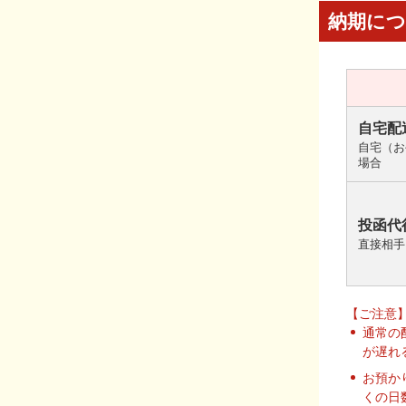
納期に
自宅配
自宅（お
場合
投函代
直接相手
【ご注意
通常の
が遅れ
お預か
くの日