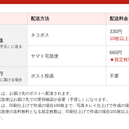
配送方法
配送料金
330円
ネコポス
10枚以
送
手元）に送る
660円
ヤマト宅急便
★規定枚
行
ポスト投函
不要
に届ける場合
スは、お届け先のポストへ配達されます。
宅急便はお届け先での受領確認が必要（手渡し）になります。
スは、印刷仕上げで作成の場合100枚まで、写真キレイ仕上げで作成の場
宅急便の送料無料となる規定枚数は、印刷仕上げで作成の場合101枚以
す。