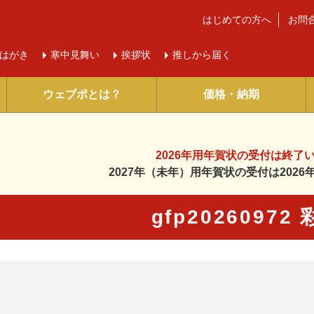
はじめての方へ
お問
はがき
寒中
見舞い
挨拶状
推しから届く
ウェブポとは？
価格・納期
2026年用年賀状の受付は
終了
2027年（未年）用年賀状の受付は
202
gfp20260972
に入り