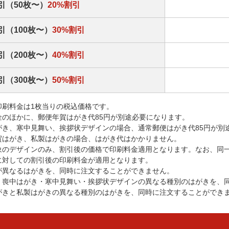
引（50枚〜）
20%割引
引（100枚〜）
30%割引
引（200枚〜）
40%割引
引（300枚〜）
50%割引
印刷料金は1枚当りの税込価格です。
金のほかに、郵便年賀はがき代85円が別途必要になります。
がき、寒中見舞い、挨拶状デザインの場合、通常郵便はがき代85円が別
賀はがき、私製はがきの場合、はがき代はかかりません。
象のデザインのみ、割引後の価格で印刷料金適用となります。なお、同
に対しての割引後の印刷料金が適用となります。
が異なるはがきを、同時に注文することができません。
・喪中はがき・寒中見舞い・挨拶状デザインの異なる種別のはがきを、
がきと私製はがきの異なる種別のはがきを、同時に注文することができ