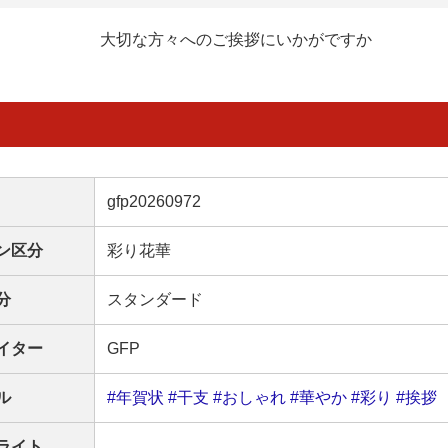
大切な方々へのご挨拶にいかがですか
gfp20260972
ン区分
彩り花華
分
スタンダード
イター
GFP
ル
#年賀状
#干支
#おしゃれ
#華やか
#彩り
#挨拶
ライト