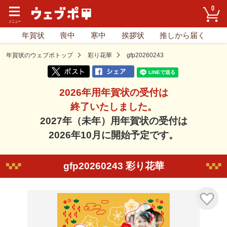
0
年賀状
喪中
寒中
挨拶状
推しから届く
年賀状のウェブポトップ
彩り花華
gfp20260243
2026年用年賀状の受付は
終了いたしました。
2027年（未年）用年賀状の受付は
2026年10月に開始予定です。
gfp20260243 彩り花華
気に入り