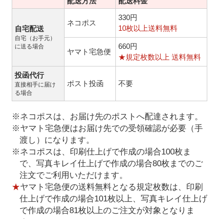
配送方法
配送料金
330円
ネコポス
10枚以上送料無料
自宅配送
自宅（お手元）
660円
に送る場合
ヤマト宅急便
★規定枚数以上 送料無料
投函代行
ポスト投函
不要
直接相手に届け
る場合
※ネコポスは、お届け先のポストへ配達されます。
※ヤマト宅急便はお届け先での受領確認が必要（手
渡し）になります。
※ネコポスは、印刷仕上げで作成の場合100枚ま
で、写真キレイ仕上げで作成の場合80枚までのご
注文でご利用いただけます。
★
ヤマト宅急便の送料無料となる規定枚数は、印刷
仕上げで作成の場合101枚以上、写真キレイ仕上げ
で作成の場合81枚以上のご注文が対象となりま