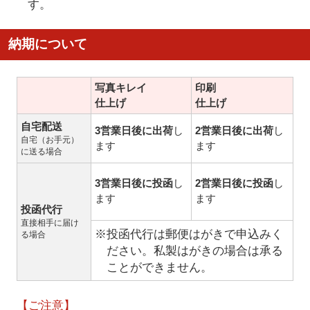
す。
納期について
写真キレイ
印刷
仕上げ
仕上げ
自宅配送
3営業日後に出荷
し
2営業日後に出荷
し
自宅（お手元）
ます
ます
に送る場合
3営業日後に投函
し
2営業日後に投函
し
ます
ます
投函代行
直接相手に届け
※投函代行は郵便はがきで申込みく
る場合
ださい。私製はがきの場合は承る
ことができません。
【ご注意】