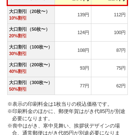
大口割引（20枚〜）
139円
112円
10%割引
大口割引（50枚〜）
124円
100円
20%割引
大口割引（100枚〜）
108円
87円
30%割引
大口割引（200枚〜）
93円
75円
40%割引
大口割引（300枚〜）
77円
62円
50%割引
※表示の印刷料金は1枚当りの税込価格です。
※印刷料金のほかに、郵便年賀はがき代85円が別途
必要になります。
※喪中はがき、寒中見舞い、挨拶状デザインの場
合、通常郵便はがき代85円が別途必要になりま