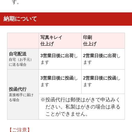
す。
納期について
写真キレイ
印刷
仕上げ
仕上げ
自宅配送
3営業日後に出荷
し
2営業日後に出荷
し
自宅（お手元）
ます
ます
に送る場合
3営業日後に投函
し
2営業日後に投函
し
ます
ます
投函代行
直接相手に届け
※投函代行は郵便はがきで申込みく
る場合
ださい。私製はがきの場合は承る
ことができません。
【ご注意】