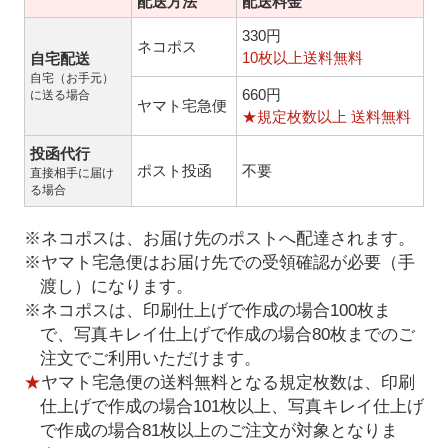
配送方法
配送料金
330円
ネコポス
10枚以上送料無料
自宅配送
自宅（お手元）
660円
に送る場合
ヤマト宅急便
★規定枚数以上 送料無料
投函代行
ポスト投函
不要
直接相手に届け
る場合
※ネコポスは、お届け先のポストへ配達されます。
※ヤマト宅急便はお届け先での受領確認が必要（手
渡し）になります。
※ネコポスは、印刷仕上げで作成の場合100枚ま
で、写真キレイ仕上げで作成の場合80枚までのご
注文でご利用いただけます。
★
ヤマト宅急便の送料無料となる規定枚数は、印刷
仕上げで作成の場合101枚以上、写真キレイ仕上げ
で作成の場合81枚以上のご注文が対象となりま