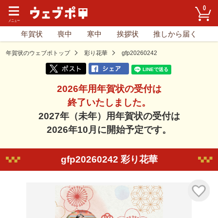
0
年賀状
喪中
寒中
挨拶状
推しから届く
年賀状のウェブポトップ
彩り花華
gfp20260242
2026年用年賀状の受付は
終了いたしました。
2027年（未年）用年賀状の受付は
2026年10月に開始予定です。
gfp20260242 彩り花華
気に入り