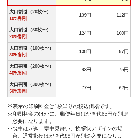
大口割引（20枚〜）
139円
112円
10%割引
大口割引（50枚〜）
124円
100円
20%割引
大口割引（100枚〜）
108円
87円
30%割引
大口割引（200枚〜）
93円
75円
40%割引
大口割引（300枚〜）
77円
62円
50%割引
※表示の印刷料金は1枚当りの税込価格です。
※印刷料金のほかに、郵便年賀はがき代85円が別途
必要になります。
※喪中はがき、寒中見舞い、挨拶状デザインの場
合、通常郵便はがき代85円が別途必要になりま