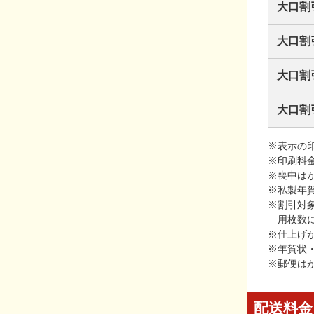
大口割
大口割
大口割
大口割
※表示の
※印刷料
※喪中は
※私製年
※割引対
用枚数
※仕上げ
※年賀状
※郵便は
配送料金