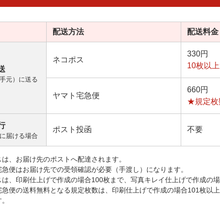
配送方法
配送料金
330円
ネコポス
10枚以
送
手元）に送る
660円
ヤマト宅急便
★規定枚
行
ポスト投函
不要
に届ける場合
スは、お届け先のポストへ配達されます。
宅急便はお届け先での受領確認が必要（手渡し）になります。
スは、印刷仕上げで作成の場合100枚まで、写真キレイ仕上げで作成の場
宅急便の送料無料となる規定枚数は、印刷仕上げで作成の場合101枚以
す。