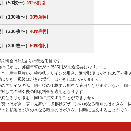
引（50枚〜）
20%割引
引（100枚〜）
30%割引
引（200枚〜）
40%割引
引（300枚〜）
50%割引
印刷料金は1枚当りの税込価格です。
金のほかに、郵便年賀はがき代85円が別途必要になります。
がき、寒中見舞い、挨拶状デザインの場合、通常郵便はがき代85円が別
賀はがき、私製はがきの場合、はがき代はかかりません。
象のデザインのみ、割引後の価格で印刷料金適用となります。なお、同
に対しての割引後の印刷料金が適用となります。
が異なるはがきを、同時に注文することができません。
・喪中はがき・寒中見舞い・挨拶状デザインの異なる種別のはがきを、
がきと私製はがきの異なる種別のはがきを、同時に注文することができ