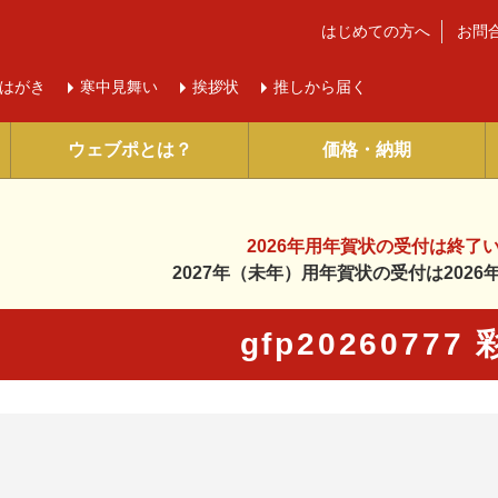
はじめての方へ
お問
はがき
寒中
見舞い
挨拶状
推しから届く
ウェブポとは？
価格・納期
2026年用年賀状の受付は
終了
2027年（未年）用年賀状の受付は
202
gfp20260777
に入り