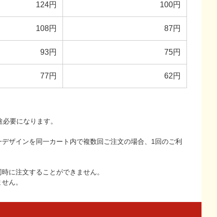
124円
100円
108円
87円
93円
75円
77円
62円
途必要になります。
一デザインを同一カート内で複数回ご注文の場合、1回のご利
同時に注文することができません。
ません。