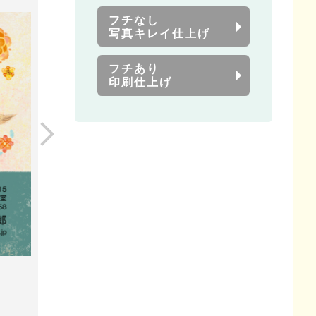
フチなし
写真キレイ仕上げ
フチあり
印刷仕上げ