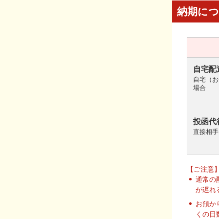
納期に
自宅配
自宅（お
場合
投函代
直接相手
【ご注意
通常の
が遅れ
お預か
くの日