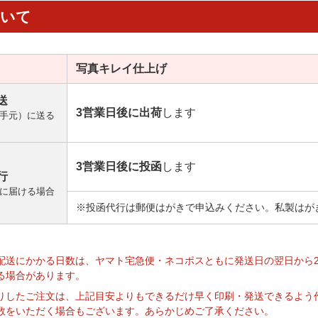
ついて
写真キレイ
仕上げ
送
3営業日後に出荷
します
手元）に送る
3営業日後に投函
します
行
に届ける場合
※投函代行は郵便はがきで申込みください。私製はが
】
配送にかかる日数は、ヤマト宅急便・ネコポスともに発送日の翌日から
る場合があります。
りしたご注文は、上記目安よりもできるだけ早く印刷・発送できるよう
数をいただく場合もございます。あらかじめご了承ください。