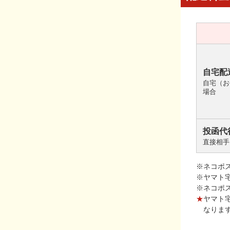
自宅配
自宅（お
場合
投函代
直接相手
※ネコポ
※ヤマト
※ネコポ
★
ヤマト
なりま