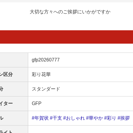
大切な方々へのご挨拶にいかがですか
gfp20260777
ン区分
彩り花華
分
スタンダード
イター
GFP
ル
#年賀状
#干支
#おしゃれ
#華やか
#彩り
#挨拶
ライト