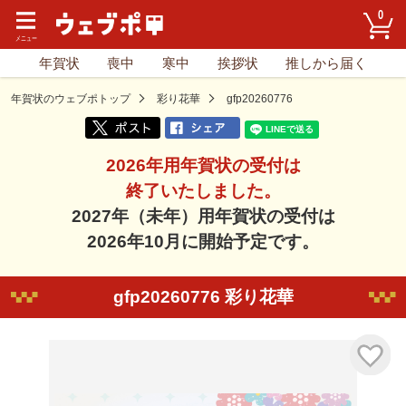
0
年賀状
喪中
寒中
挨拶状
推しから届く
年賀状のウェブポトップ
彩り花華
gfp20260776
2026年用年賀状の受付は
終了いたしました。
2027年（未年）用年賀状の受付は
2026年10月に開始予定です。
gfp20260776 彩り花華
気に入り