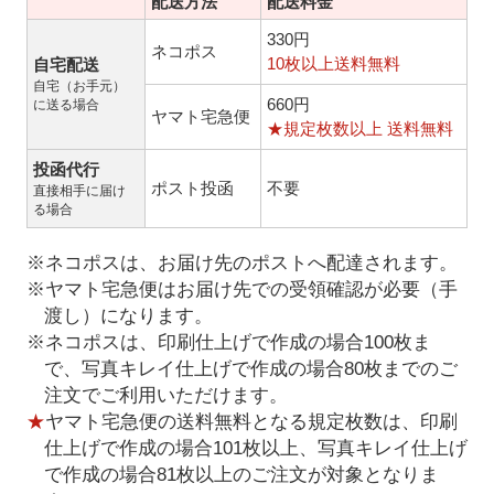
配送方法
配送料金
330円
ネコポス
10枚以上送料無料
自宅配送
自宅（お手元）
660円
に送る場合
ヤマト宅急便
★規定枚数以上 送料無料
投函代行
ポスト投函
不要
直接相手に届け
る場合
※ネコポスは、お届け先のポストへ配達されます。
※ヤマト宅急便はお届け先での受領確認が必要（手
渡し）になります。
※ネコポスは、印刷仕上げで作成の場合100枚ま
で、写真キレイ仕上げで作成の場合80枚までのご
注文でご利用いただけます。
★
ヤマト宅急便の送料無料となる規定枚数は、印刷
仕上げで作成の場合101枚以上、写真キレイ仕上げ
で作成の場合81枚以上のご注文が対象となりま