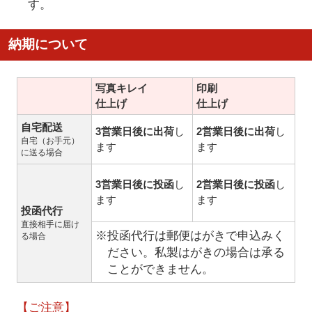
す。
納期について
写真キレイ
印刷
仕上げ
仕上げ
自宅配送
3営業日後に出荷
し
2営業日後に出荷
し
自宅（お手元）
ます
ます
に送る場合
3営業日後に投函
し
2営業日後に投函
し
ます
ます
投函代行
直接相手に届け
※投函代行は郵便はがきで申込みく
る場合
ださい。私製はがきの場合は承る
ことができません。
【ご注意】