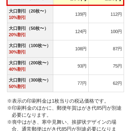
大口割引（20枚〜）
139円
112円
10%割引
大口割引（50枚〜）
124円
100円
20%割引
大口割引（100枚〜）
108円
87円
30%割引
大口割引（200枚〜）
93円
75円
40%割引
大口割引（300枚〜）
77円
62円
50%割引
※表示の印刷料金は1枚当りの税込価格です。
※印刷料金のほかに、郵便年賀はがき代85円が別途
必要になります。
※喪中はがき、寒中見舞い、挨拶状デザインの場
合、通常郵便はがき代85円が別途必要になりま