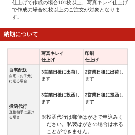
仕上げで作成の場合101枚以上、写真キレイ仕上げ
で作成の場合81枚以上のご注文が対象となりま
す。
納期について
写真キレイ
印刷
仕上げ
仕上げ
自宅配送
3営業日後に出荷
し
2営業日後に出荷
し
自宅（お手元）
ます
ます
に送る場合
3営業日後に投函
し
2営業日後に投函
し
ます
ます
投函代行
直接相手に届け
※投函代行は郵便はがきで申込みく
る場合
ださい。私製はがきの場合は承る
ことができません。