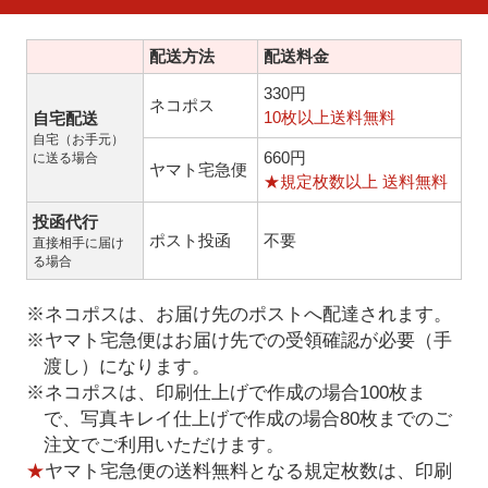
配送方法
配送料金
330円
ネコポス
10枚以上送料無料
自宅配送
自宅（お手元）
660円
に送る場合
ヤマト宅急便
★規定枚数以上 送料無料
投函代行
ポスト投函
不要
直接相手に届け
る場合
※ネコポスは、お届け先のポストへ配達されます。
※ヤマト宅急便はお届け先での受領確認が必要（手
渡し）になります。
※ネコポスは、印刷仕上げで作成の場合100枚ま
で、写真キレイ仕上げで作成の場合80枚までのご
注文でご利用いただけます。
★
ヤマト宅急便の送料無料となる規定枚数は、印刷