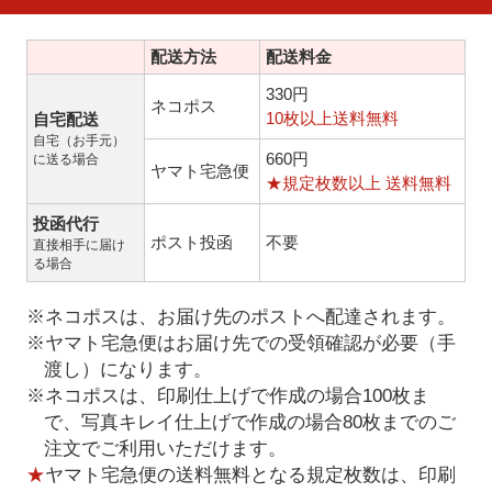
配送方法
配送料金
330円
ネコポス
10枚以上送料無料
自宅配送
自宅（お手元）
660円
に送る場合
ヤマト宅急便
★規定枚数以上 送料無料
投函代行
ポスト投函
不要
直接相手に届け
る場合
※ネコポスは、お届け先のポストへ配達されます。
※ヤマト宅急便はお届け先での受領確認が必要（手
渡し）になります。
※ネコポスは、印刷仕上げで作成の場合100枚ま
で、写真キレイ仕上げで作成の場合80枚までのご
注文でご利用いただけます。
★
ヤマト宅急便の送料無料となる規定枚数は、印刷