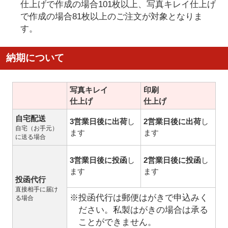
仕上げで作成の場合101枚以上、写真キレイ仕上げ
で作成の場合81枚以上のご注文が対象となりま
す。
納期について
写真キレイ
印刷
仕上げ
仕上げ
自宅配送
3営業日後に出荷
し
2営業日後に出荷
し
自宅（お手元）
ます
ます
に送る場合
3営業日後に投函
し
2営業日後に投函
し
ます
ます
投函代行
直接相手に届け
※投函代行は郵便はがきで申込みく
る場合
ださい。私製はがきの場合は承る
ことができません。