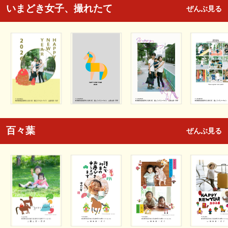
いまどき女子、撮れたて
ぜんぶ見る
百々葉
ぜんぶ見る