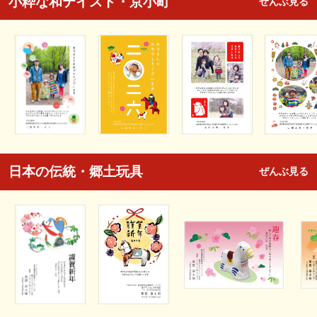
小粋な和テイスト・京小町
ぜんぶ見る
日本の伝統・郷土玩具
ぜんぶ見る