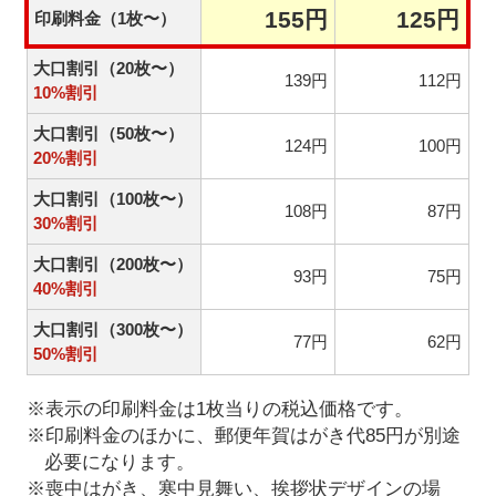
155円
125円
印刷料金（1枚〜）
大口割引（20枚〜）
139円
112円
10%割引
大口割引（50枚〜）
124円
100円
20%割引
大口割引（100枚〜）
108円
87円
30%割引
大口割引（200枚〜）
93円
75円
40%割引
大口割引（300枚〜）
77円
62円
50%割引
※表示の印刷料金は1枚当りの税込価格です。
※印刷料金のほかに、郵便年賀はがき代85円が別途
必要になります。
※喪中はがき、寒中見舞い、挨拶状デザインの場