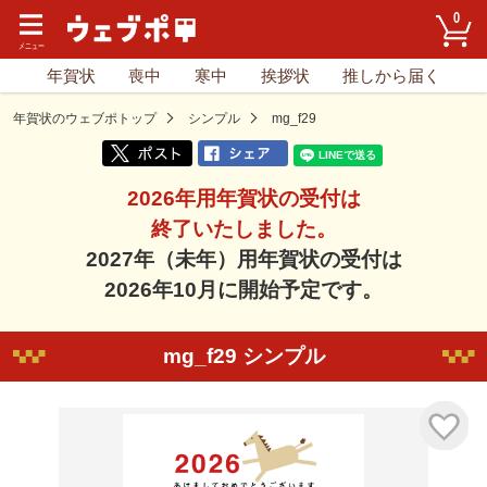
0
年賀状
喪中
寒中
挨拶状
推しから届く
年賀状のウェブポトップ
シンプル
mg_f29
2026年用年賀状の受付は
終了いたしました。
2027年（未年）用年賀状の受付は
2026年10月に開始予定です。
mg_f29 シンプル
気に入り