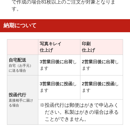
で作成の場合81枚以上のご注文が対象となりま
す。
納期について
写真キレイ
印刷
仕上げ
仕上げ
自宅配送
3営業日後に出荷
し
2営業日後に出荷
し
自宅（お手元）
ます
ます
に送る場合
3営業日後に投函
し
2営業日後に投函
し
ます
ます
投函代行
直接相手に届け
※投函代行は郵便はがきで申込みく
る場合
ださい。私製はがきの場合は承る
ことができません。