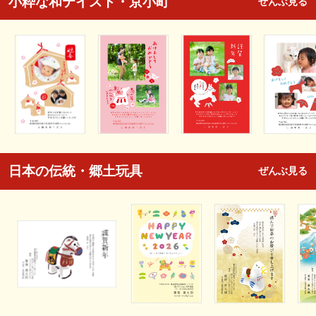
小粋な和テイスト・京小町
ぜんぶ見る
日本の伝統・郷土玩具
ぜんぶ見る