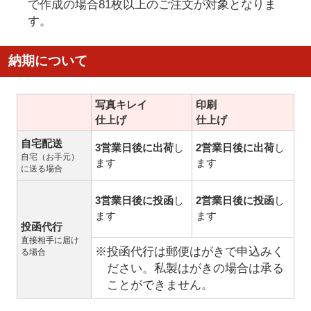
で作成の場合81枚以上のご注文が対象となりま
す。
納期について
写真キレイ
印刷
仕上げ
仕上げ
自宅配送
3営業日後に出荷
し
2営業日後に出荷
し
自宅（お手元）
ます
ます
に送る場合
3営業日後に投函
し
2営業日後に投函
し
ます
ます
投函代行
直接相手に届け
※投函代行は郵便はがきで申込みく
る場合
ださい。私製はがきの場合は承る
ことができません。