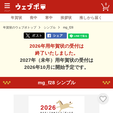
0
年賀状
喪中
寒中
挨拶状
推しから届く
年賀状のウェブポトップ
シンプル
mg_f28
2026年用年賀状の受付は
終了いたしました。
2027年（未年）用年賀状の受付は
2026年10月に開始予定です。
mg_f28 シンプル
気に入り