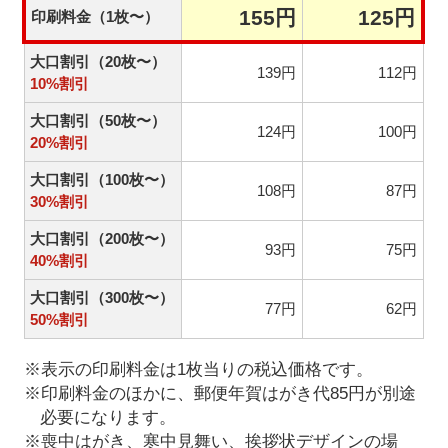
155円
125円
印刷料金（1枚〜）
大口割引（20枚〜）
139円
112円
10%割引
大口割引（50枚〜）
124円
100円
20%割引
大口割引（100枚〜）
108円
87円
30%割引
大口割引（200枚〜）
93円
75円
40%割引
大口割引（300枚〜）
77円
62円
50%割引
※表示の印刷料金は1枚当りの税込価格です。
※印刷料金のほかに、郵便年賀はがき代85円が別途
必要になります。
※喪中はがき、寒中見舞い、挨拶状デザインの場