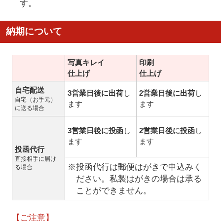
す。
納期について
写真キレイ
印刷
仕上げ
仕上げ
自宅配送
3営業日後に出荷
し
2営業日後に出荷
し
自宅（お手元）
ます
ます
に送る場合
3営業日後に投函
し
2営業日後に投函
し
ます
ます
投函代行
直接相手に届け
※投函代行は郵便はがきで申込みく
る場合
ださい。私製はがきの場合は承る
ことができません。
【ご注意】