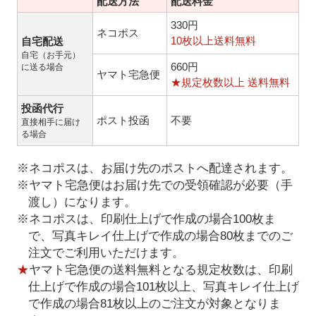
配送方法
配送料金
330円
ネコポス
10枚以上送料無料
自宅配送
自宅（お手元）
660円
に送る場合
ヤマト宅急便
★規定枚数以上 送料無料
投函代行
ポスト投函
不要
直接相手に届け
る場合
※ネコポスは、お届け先のポストへ配達されます。
※ヤマト宅急便はお届け先での受領確認が必要（手
渡し）になります。
※ネコポスは、印刷仕上げで作成の場合100枚ま
で、写真キレイ仕上げで作成の場合80枚までのご
注文でご利用いただけます。
★
ヤマト宅急便の送料無料となる規定枚数は、印刷
仕上げで作成の場合101枚以上、写真キレイ仕上げ
で作成の場合81枚以上のご注文が対象となりま