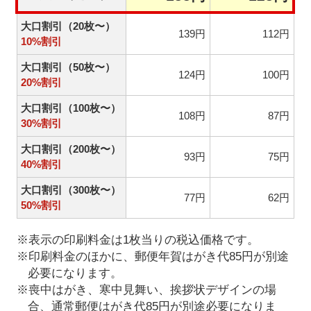
大口割引（20枚〜）
139円
112円
10%割引
大口割引（50枚〜）
124円
100円
20%割引
大口割引（100枚〜）
108円
87円
30%割引
大口割引（200枚〜）
93円
75円
40%割引
大口割引（300枚〜）
77円
62円
50%割引
※表示の印刷料金は1枚当りの税込価格です。
※印刷料金のほかに、郵便年賀はがき代85円が別途
必要になります。
※喪中はがき、寒中見舞い、挨拶状デザインの場
合、通常郵便はがき代85円が別途必要になりま