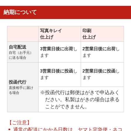
納期について
写真キレイ
印刷
仕上げ
仕上げ
自宅配送
3営業日後に出荷
し
2営業日後に出荷
し
自宅（お手元）
ます
ます
に送る場合
3営業日後に投函
し
2営業日後に投函
し
ます
ます
投函代行
直接相手に届け
※投函代行は郵便はがきで申込みく
る場合
ださい。私製はがきの場合は承る
ことができません。
【ご注意】
通常の配送にかかる日数は、ヤマト宅急便・ネコ