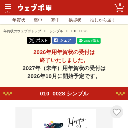
0
年賀状
喪中
寒中
挨拶状
推しから届く
年賀状のウェブポトップ
シンプル
010_0028
2026年用年賀状の受付は
終了いたしました。
2027年（未年）用年賀状の受付は
2026年10月に開始予定です。
010_0028 シンプル
気に入り