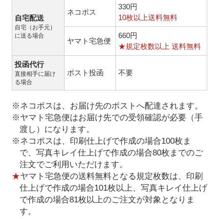
330円
ネコポス
10枚以上送料無料
自宅配送
自宅（お手元）
660円
に送る場合
ヤマト宅急便
★規定枚数以上 送料無料
投函代行
ポスト投函
不要
直接相手に届け
る場合
※ネコポスは、お届け先のポストへ配達されます。
※ヤマト宅急便はお届け先での受領確認が必要（手
渡し）になります。
※ネコポスは、印刷仕上げで作成の場合100枚ま
で、写真キレイ仕上げで作成の場合80枚までのご
注文でご利用いただけます。
★
ヤマト宅急便の送料無料となる規定枚数は、印刷
仕上げで作成の場合101枚以上、写真キレイ仕上げ
で作成の場合81枚以上のご注文が対象となりま
す。