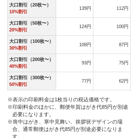
大口割引（20枚〜）
139円
112円
10%割引
大口割引（50枚〜）
124円
100円
20%割引
大口割引（100枚〜）
108円
87円
30%割引
大口割引（200枚〜）
93円
75円
40%割引
大口割引（300枚〜）
77円
62円
50%割引
※表示の印刷料金は1枚当りの税込価格です。
※印刷料金のほかに、郵便年賀はがき代85円が別途
必要になります。
※喪中はがき、寒中見舞い、挨拶状デザインの場
合、通常郵便はがき代85円が別途必要になりま
す。