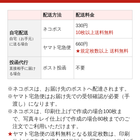
配送方法
配送料金
330円
ネコポス
10枚以上送料無料
自宅配送
自宅（お手元）
660円
に送る場合
ヤマト宅急便
★規定枚数以上 送料無料
投函代行
ポスト投函
不要
直接相手に届け
る場合
※ネコポスは、お届け先のポストへ配達されます。
※ヤマト宅急便はお届け先での受領確認が必要（手
渡し）になります。
※ネコポスは、印刷仕上げで作成の場合100枚ま
で、写真キレイ仕上げで作成の場合80枚までのご
注文でご利用いただけます。
★
ヤマト宅急便の送料無料となる規定枚数は、印刷