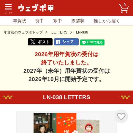
0
年賀状
喪中
寒中
挨拶状
推しから届く
年賀状のウェブポトップ
LETTERS
LN-038
2026年用年賀状の受付は
終了いたしました。
2027年（未年）用年賀状の受付は
2026年10月に開始予定です。
LN-038 LETTERS
気に入り