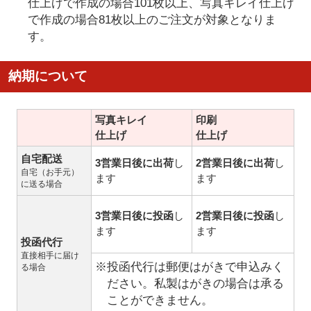
仕上げで作成の場合101枚以上、写真キレイ仕上げ
で作成の場合81枚以上のご注文が対象となりま
す。
納期について
写真キレイ
印刷
仕上げ
仕上げ
自宅配送
3営業日後に出荷
し
2営業日後に出荷
し
自宅（お手元）
ます
ます
に送る場合
3営業日後に投函
し
2営業日後に投函
し
ます
ます
投函代行
直接相手に届け
※投函代行は郵便はがきで申込みく
る場合
ださい。私製はがきの場合は承る
ことができません。