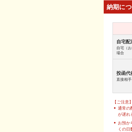
納期に
自宅配
自宅（お
場合
投函代
直接相手
【ご注意
通常の
が遅れ
お預か
くの日