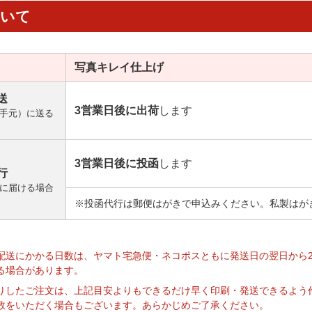
ついて
写真キレイ
仕上げ
送
3営業日後に出荷
します
手元）に送る
3営業日後に投函
します
行
に届ける場合
※投函代行は郵便はがきで申込みください。私製はが
】
配送にかかる日数は、ヤマト宅急便・ネコポスともに発送日の翌日から
る場合があります。
りしたご注文は、上記目安よりもできるだけ早く印刷・発送できるよう
数をいただく場合もございます。あらかじめご了承ください。