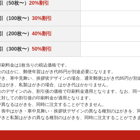
引（50枚〜）
20%割引
引（100枚〜）
30%割引
引（200枚〜）
40%割引
引（300枚〜）
50%割引
印刷料金は1枚当りの税込価格です。
金のほかに、郵便年賀はがき代85円が別途必要になります。
がき、寒中見舞い、挨拶状デザインの場合、通常郵便はがき代85円が別
賀はがき、私製はがきの場合、はがき代はかかりません。
象のデザインのみ、割引後の価格で印刷料金適用となります。なお、同
に対しての割引後の印刷料金が適用となります。
が異なるはがきを、同時に注文することができません。
・喪中はがき・寒中見舞い・挨拶状デザインの異なる種別のはがきを、
がきと私製はがきの異なる種別のはがきを、同時に注文することができ