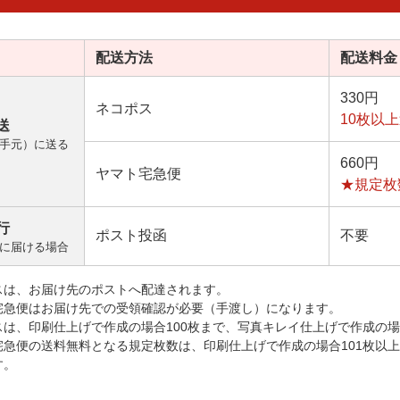
配送方法
配送料金
330円
ネコポス
10枚以
送
手元）に送る
660円
ヤマト宅急便
★規定枚
行
ポスト投函
不要
に届ける場合
スは、お届け先のポストへ配達されます。
宅急便はお届け先での受領確認が必要（手渡し）になります。
スは、印刷仕上げで作成の場合100枚まで、写真キレイ仕上げで作成の場
宅急便の送料無料となる規定枚数は、印刷仕上げで作成の場合101枚以
す。