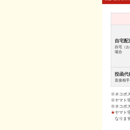
自宅配
自宅（お
場合
投函代
直接相手
※ネコポ
※ヤマト
※ネコポ
★
ヤマト
なりま