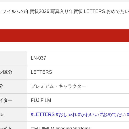
士フイルムの年賀状2026 写真入り年賀状 LETTERS おめでた
LN-037
ン区分
LETTERS
分
プレミアム・キャラクター
イター
FUJIFILM
ル
#LETTERS
#おしゃれ
#かわいい
#おめでたい
ライト
©FUJIFILM Imaging Systems