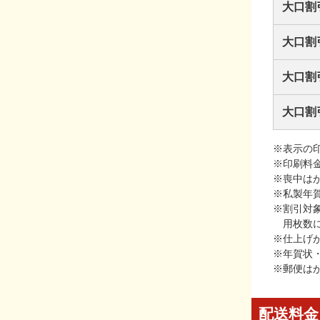
大口割
大口割
大口割
大口割
※表示の
※印刷料
※喪中は
※私製年
※割引対
用枚数
※仕上げ
※年賀状
※郵便は
配送料金