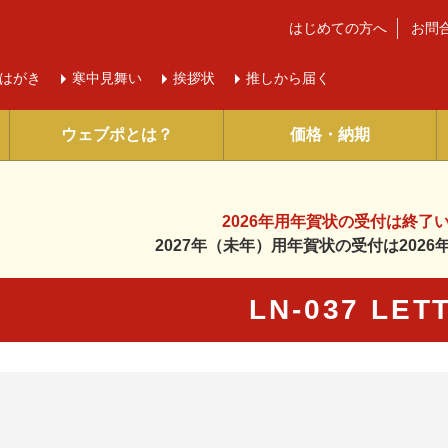
はじめての方へ
お問
はがき
寒中
見舞い
挨拶状
推しから届く
ウェブポとは？
価格・納期
2026年用年賀状の受付は
終了
2027年（未年）用年賀状の受付は
202
LN-037 LET
に入り