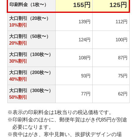
155円
125円
印刷料金（1枚〜）
大口割引（20枚〜）
139円
112円
10%割引
大口割引（50枚〜）
124円
100円
20%割引
大口割引（100枚〜）
108円
87円
30%割引
大口割引（200枚〜）
93円
75円
40%割引
大口割引（300枚〜）
77円
62円
50%割引
※表示の印刷料金は1枚当りの税込価格です。
※印刷料金のほかに、郵便年賀はがき代85円が別途
必要になります。
※喪中はがき、寒中見舞い、挨拶状デザインの場