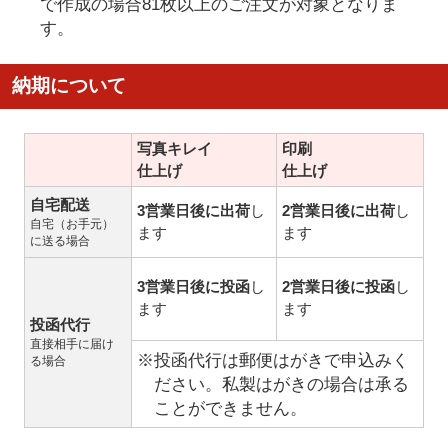
で作成の場合81枚以上のご注文が対象となりま
す。
納期について
写真キレイ
印刷
仕上げ
仕上げ
自宅配送
3営業日後に出荷
し
2営業日後に出荷
し
自宅（お手元）
ます
ます
に送る場合
3営業日後に投函
し
2営業日後に投函
し
ます
ます
投函代行
直接相手に届け
※投函代行は郵便はがきで申込みく
る場合
ださい。私製はがきの場合は承る
ことができません。