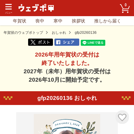
0
年賀状
喪中
寒中
挨拶状
推しから届く
年賀状のウェブポトップ
おしゃれ
gfp20260136
2026年用年賀状の受付は
終了いたしました。
2027年（未年）用年賀状の受付は
2026年10月に開始予定です。
gfp20260136 おしゃれ
気に入り