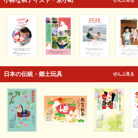
小粋な和テイスト・京小町
ぜんぶ見る
日本の伝統・郷土玩具
ぜんぶ見る