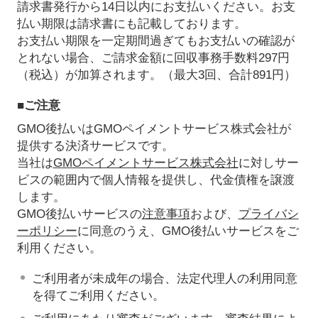
請求書発行から14日以内にお支払いください。お支
払い期限は請求書にも記載しております。
お支払い期限を一定期間過ぎてもお支払いの確認が
とれない場合、ご請求金額に回収事務手数料297円
（税込）が加算されます。（最大3回、合計891円）
■ご注意
GMO後払いはGMOペイメントサービス株式会社が
提供する決済サービスです。
当社は
GMOペイメントサービス株式会社
に対しサー
ビスの範囲内で個人情報を提供し、代金債権を譲渡
します。
GMO後払いサービスの
注意事項
および、
プライバシ
ーポリシー
に同意のうえ、GMO後払いサービスをご
利用ください。
ご利用者が未成年の場合、法定代理人の利用同意
を得てご利用ください。