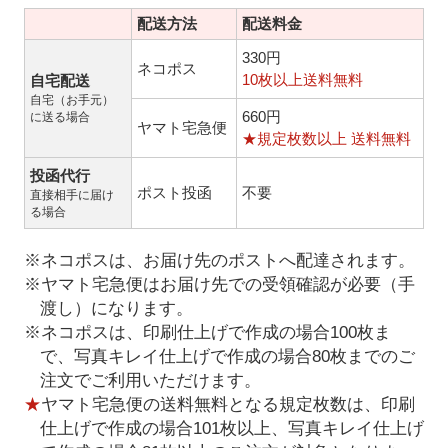
配送方法
配送料金
330円
ネコポス
10枚以上送料無料
自宅配送
自宅（お手元）
660円
に送る場合
ヤマト宅急便
★規定枚数以上 送料無料
投函代行
ポスト投函
不要
直接相手に届け
る場合
※ネコポスは、お届け先のポストへ配達されます。
※ヤマト宅急便はお届け先での受領確認が必要（手
渡し）になります。
※ネコポスは、印刷仕上げで作成の場合100枚ま
で、写真キレイ仕上げで作成の場合80枚までのご
注文でご利用いただけます。
★
ヤマト宅急便の送料無料となる規定枚数は、印刷
仕上げで作成の場合101枚以上、写真キレイ仕上げ