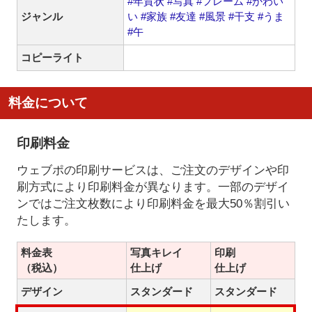
#年賀状
#写真
#フレーム
#かわい
ジャンル
い
#家族
#友達
#風景
#干支
#うま
#午
コピーライト
料金について
印刷料金
ウェブポの印刷サービスは、ご注文のデザインや印
刷方式により印刷料金が異なります。一部のデザイ
ンではご注文枚数により印刷料金を最大50％割引い
たします。
料金表
写真キレイ
印刷
（税込）
仕上げ
仕上げ
デザイン
スタンダード
スタンダード