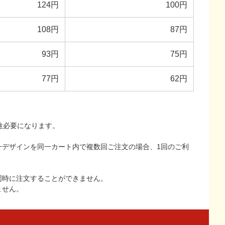
124円
100円
108円
87円
93円
75円
77円
62円
途必要になります。
一デザインを同一カート内で複数回ご注文の場合、1回のご利
同時に注文することができません。
ません。