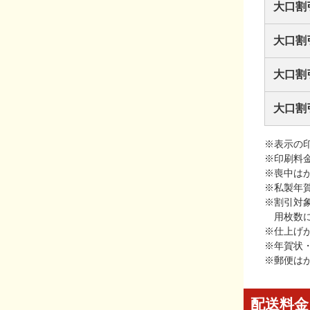
大口割
大口割
大口割
大口割
※表示の
※印刷料
※喪中は
※私製年
※割引対
用枚数
※仕上げ
※年賀状
※郵便は
配送料金