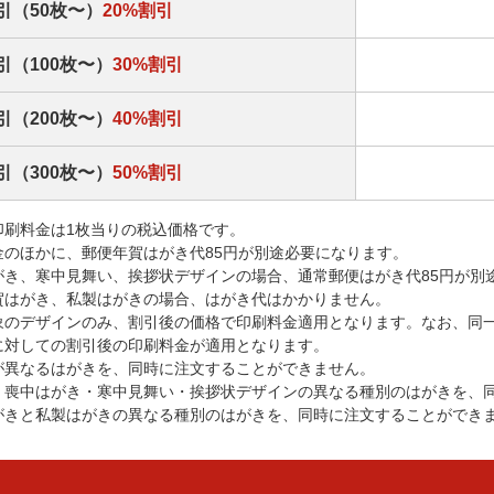
引（50枚〜）
20%割引
引（100枚〜）
30%割引
引（200枚〜）
40%割引
引（300枚〜）
50%割引
印刷料金は1枚当りの税込価格です。
金のほかに、郵便年賀はがき代85円が別途必要になります。
がき、寒中見舞い、挨拶状デザインの場合、通常郵便はがき代85円が別
賀はがき、私製はがきの場合、はがき代はかかりません。
象のデザインのみ、割引後の価格で印刷料金適用となります。なお、同
に対しての割引後の印刷料金が適用となります。
が異なるはがきを、同時に注文することができません。
・喪中はがき・寒中見舞い・挨拶状デザインの異なる種別のはがきを、
がきと私製はがきの異なる種別のはがきを、同時に注文することができ