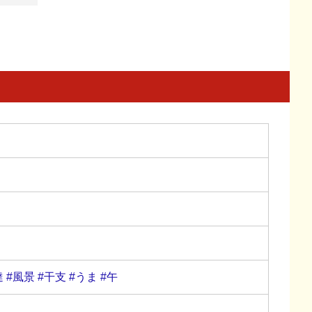
達
#風景
#干支
#うま
#午