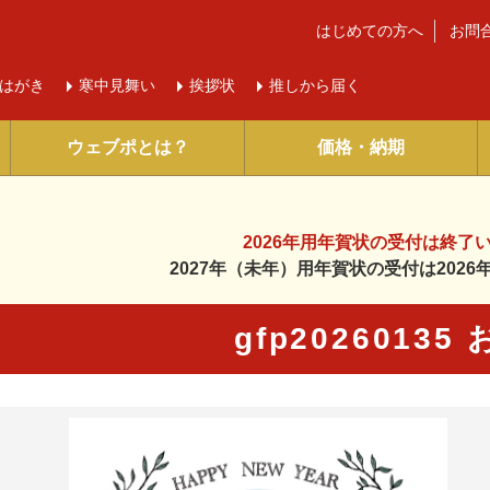
はじめての方へ
お問
はがき
寒中
見舞い
挨拶状
推しから届く
ウェブポとは？
価格・納期
2026年用年賀状の受付は
終了
2027年（未年）用年賀状の受付は
202
gfp20260135
に入り