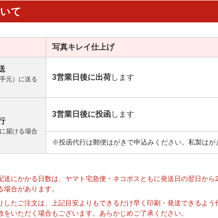
ついて
写真キレイ
仕上げ
送
3営業日後に出荷
します
手元）に送る
3営業日後に投函
します
行
に届ける場合
※投函代行は郵便はがきで申込みください。私製はが
】
配送にかかる日数は、ヤマト宅急便・ネコポスともに発送日の翌日から
る場合があります。
りしたご注文は、上記目安よりもできるだけ早く印刷・発送できるよう
数をいただく場合もございます。あらかじめご了承ください。