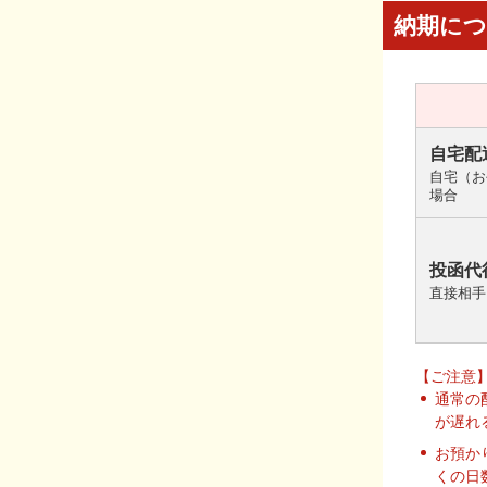
納期に
自宅配
自宅（お
場合
投函代
直接相手
【ご注意
通常の
が遅れ
お預か
くの日