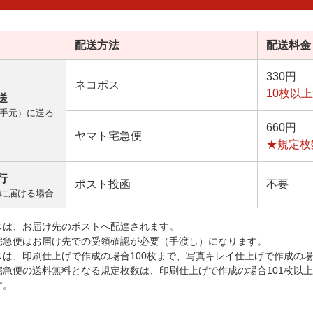
配送方法
配送料金
330円
ネコポス
10枚以
送
手元）に送る
660円
ヤマト宅急便
★規定枚
行
ポスト投函
不要
に届ける場合
スは、お届け先のポストへ配達されます。
宅急便はお届け先での受領確認が必要（手渡し）になります。
スは、印刷仕上げで作成の場合100枚まで、写真キレイ仕上げで作成の場
宅急便の送料無料となる規定枚数は、印刷仕上げで作成の場合101枚以
す。