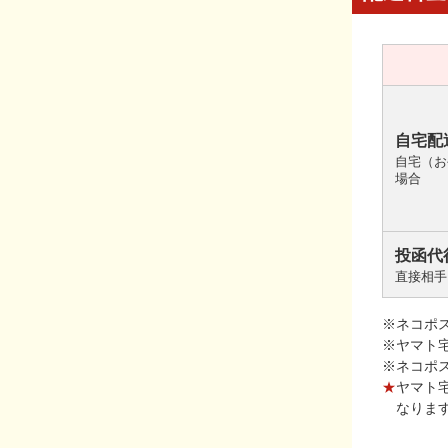
自宅配
自宅（お
場合
投函代
直接相手
※ネコポ
※ヤマト
※ネコポ
★
ヤマト
なりま