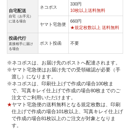
330円
ネコポス
10枚以上送料無料
自宅配送
自宅（お手元）
660円
に送る場合
ヤマト宅急便
★規定枚数以上 送料無料
投函代行
ポスト投函
不要
直接相手に届け
る場合
※ネコポスは、お届け先のポストへ配達されます。
※ヤマト宅急便はお届け先での受領確認が必要（手
渡し）になります。
※ネコポスは、印刷仕上げで作成の場合100枚ま
で、写真キレイ仕上げで作成の場合80枚までのご
注文でご利用いただけます。
★
ヤマト宅急便の送料無料となる規定枚数は、印刷
仕上げで作成の場合101枚以上、写真キレイ仕上げ
で作成の場合81枚以上のご注文が対象となりま
す。