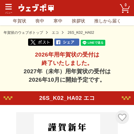
0
年賀状
喪中
寒中
挨拶状
推しから届く
年賀状のウェブポトップ
エコ
26S_K02_HA02
2026年用年賀状の受付は
終了いたしました。
2027年（未年）用年賀状の受付は
2026年10月に開始予定です。
26S_K02_HA02 エコ
気に入り