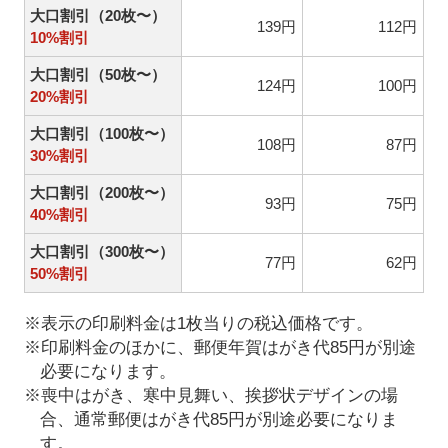
大口割引（20枚〜）
139円
112円
10%割引
大口割引（50枚〜）
124円
100円
20%割引
大口割引（100枚〜）
108円
87円
30%割引
大口割引（200枚〜）
93円
75円
40%割引
大口割引（300枚〜）
77円
62円
50%割引
※表示の印刷料金は1枚当りの税込価格です。
※印刷料金のほかに、郵便年賀はがき代85円が別途
必要になります。
※喪中はがき、寒中見舞い、挨拶状デザインの場
合、通常郵便はがき代85円が別途必要になりま
す。