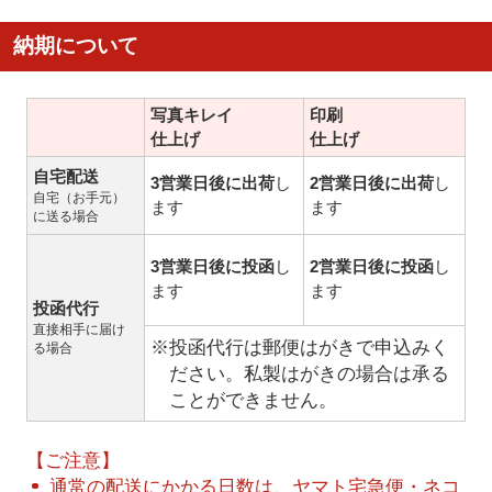
納期について
写真キレイ
印刷
仕上げ
仕上げ
自宅配送
3営業日後に出荷
し
2営業日後に出荷
し
自宅（お手元）
ます
ます
に送る場合
3営業日後に投函
し
2営業日後に投函
し
ます
ます
投函代行
直接相手に届け
※投函代行は郵便はがきで申込みく
る場合
ださい。私製はがきの場合は承る
ことができません。
【ご注意】
通常の配送にかかる日数は、ヤマト宅急便・ネコ