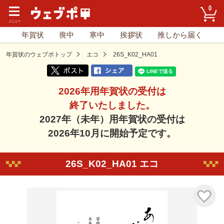
0
年賀状
喪中
寒中
挨拶状
推しから届く
年賀状のウェブポトップ
エコ
26S_K02_HA01
2026年用年賀状の受付は
終了いたしました。
2027年（未年）用年賀状の受付は
2026年10月に開始予定です。
26S_K02_HA01 エコ
気に入り