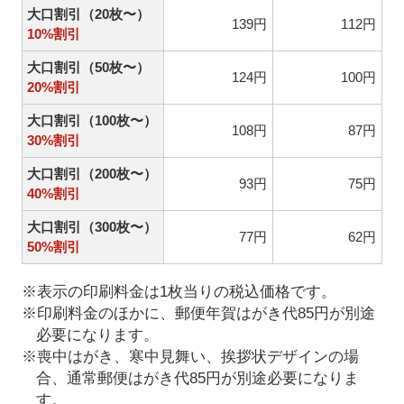
大口割引（20枚〜）
139円
112円
10%割引
大口割引（50枚〜）
124円
100円
20%割引
大口割引（100枚〜）
108円
87円
30%割引
大口割引（200枚〜）
93円
75円
40%割引
大口割引（300枚〜）
77円
62円
50%割引
※表示の印刷料金は1枚当りの税込価格です。
※印刷料金のほかに、郵便年賀はがき代85円が別途
必要になります。
※喪中はがき、寒中見舞い、挨拶状デザインの場
合、通常郵便はがき代85円が別途必要になりま
す。