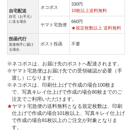
330円
ネコポス
10枚以上送料無料
自宅配送
自宅（お手元）
660円
に送る場合
ヤマト宅急便
★規定枚数以上 送料無料
投函代行
ポスト投函
不要
直接相手に届け
る場合
※ネコポスは、お届け先のポストへ配達されます。
※ヤマト宅急便はお届け先での受領確認が必要（手
渡し）になります。
※ネコポスは、印刷仕上げで作成の場合100枚ま
で、写真キレイ仕上げで作成の場合80枚までのご
注文でご利用いただけます。
★
ヤマト宅急便の送料無料となる規定枚数は、印刷
仕上げで作成の場合101枚以上、写真キレイ仕上げ
で作成の場合81枚以上のご注文が対象となりま
す。