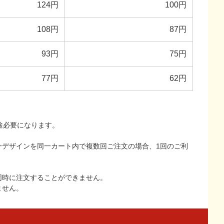
124円
100円
108円
87円
93円
75円
77円
62円
途必要になります。
一デザインを同一カート内で複数回ご注文の場合、1回のご利
同時に注文することができません。
ません。