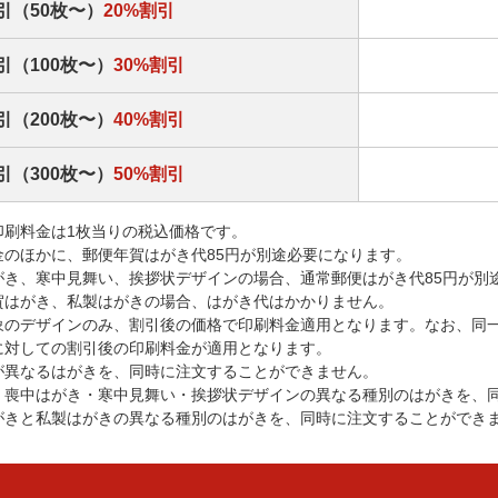
引（50枚〜）
20%割引
引（100枚〜）
30%割引
引（200枚〜）
40%割引
引（300枚〜）
50%割引
印刷料金は1枚当りの税込価格です。
金のほかに、郵便年賀はがき代85円が別途必要になります。
がき、寒中見舞い、挨拶状デザインの場合、通常郵便はがき代85円が別
賀はがき、私製はがきの場合、はがき代はかかりません。
象のデザインのみ、割引後の価格で印刷料金適用となります。なお、同
に対しての割引後の印刷料金が適用となります。
が異なるはがきを、同時に注文することができません。
・喪中はがき・寒中見舞い・挨拶状デザインの異なる種別のはがきを、
がきと私製はがきの異なる種別のはがきを、同時に注文することができ