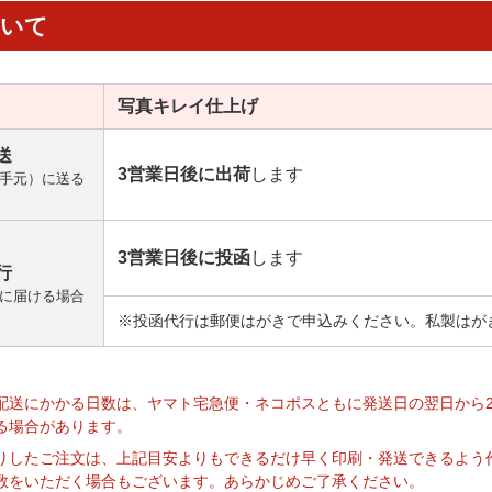
ついて
写真キレイ
仕上げ
送
3営業日後に出荷
します
手元）に送る
3営業日後に投函
します
行
に届ける場合
※投函代行は郵便はがきで申込みください。私製はが
】
配送にかかる日数は、ヤマト宅急便・ネコポスともに発送日の翌日から
る場合があります。
りしたご注文は、上記目安よりもできるだけ早く印刷・発送できるよう
数をいただく場合もございます。あらかじめご了承ください。