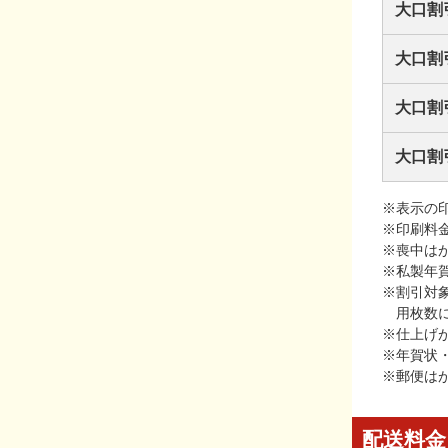
大口割
大口割
大口割
大口割
※表示の
※印刷料
※喪中は
※私製年
※割引対
用枚数
※仕上げ
※年賀状
※郵便は
配送料金