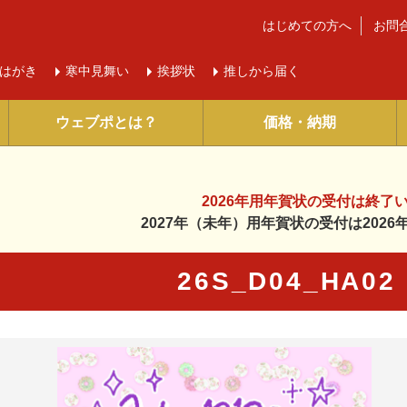
はじめての方へ
お問
はがき
寒中
見舞い
挨拶状
推しから届く
ウェブポとは？
価格・納期
2026年用年賀状の受付は
終了
2027年（未年）用年賀状の受付は
202
26S_D04_HA0
に入り