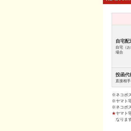
自宅配
自宅（お
場合
投函代
直接相手
※ネコポ
※ヤマト
※ネコポ
★
ヤマト
なりま