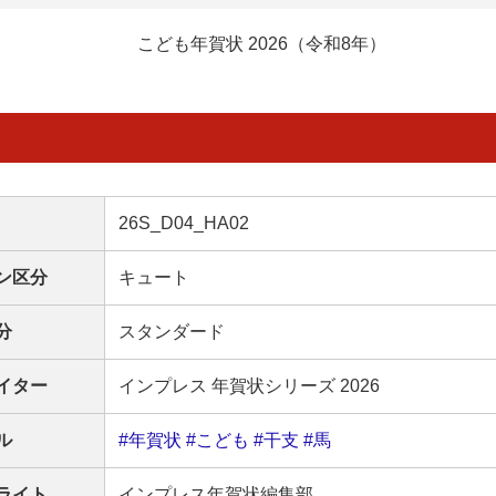
こども年賀状 2026（令和8年）
26S_D04_HA02
ン区分
キュート
分
スタンダード
イター
インプレス 年賀状シリーズ 2026
ル
#年賀状
#こども
#干支
#馬
ライト
インプレス年賀状編集部