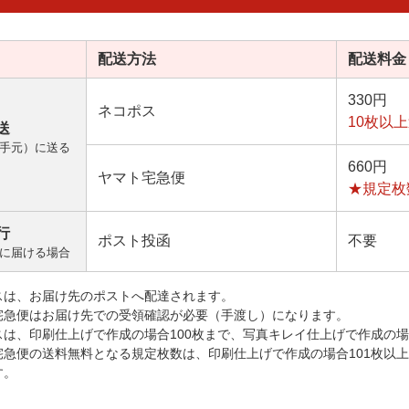
配送方法
配送料金
330円
ネコポス
10枚以
送
手元）に送る
660円
ヤマト宅急便
★規定枚
行
ポスト投函
不要
に届ける場合
スは、お届け先のポストへ配達されます。
宅急便はお届け先での受領確認が必要（手渡し）になります。
スは、印刷仕上げで作成の場合100枚まで、写真キレイ仕上げで作成の場
宅急便の送料無料となる規定枚数は、印刷仕上げで作成の場合101枚以
す。