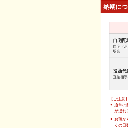
納期に
自宅配
自宅（お
場合
投函代
直接相手
【ご注意
通常の
が遅れ
お預か
くの日