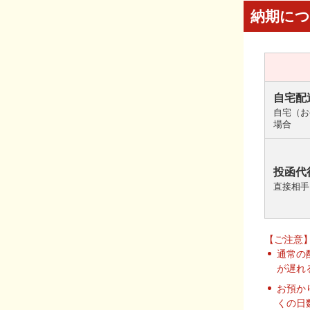
納期に
自宅配
自宅（お
場合
投函代
直接相手
【ご注意
通常の
が遅れ
お預か
くの日