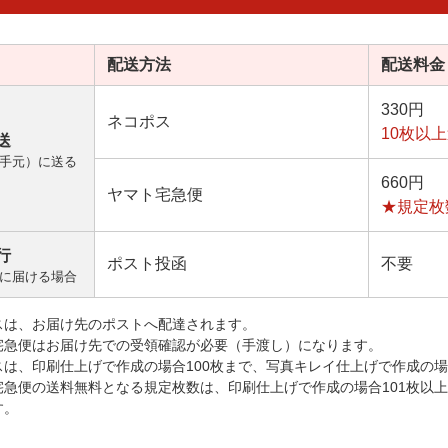
配送方法
配送料金
330円
ネコポス
10枚以
送
手元）に送る
660円
ヤマト宅急便
★規定枚
行
ポスト投函
不要
に届ける場合
スは、お届け先のポストへ配達されます。
宅急便はお届け先での受領確認が必要（手渡し）になります。
スは、印刷仕上げで作成の場合100枚まで、写真キレイ仕上げで作成の場
宅急便の送料無料となる規定枚数は、印刷仕上げで作成の場合101枚以
す。