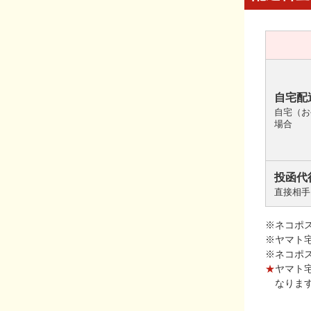
自宅配
自宅（お
場合
投函代
直接相手
※ネコポ
※ヤマト
※ネコポ
★
ヤマト
なりま