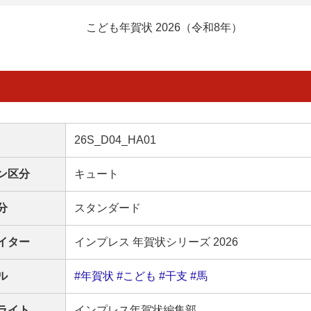
こども年賀状 2026（令和8年）
26S_D04_HA01
ン区分
キュート
分
スタンダード
イター
インプレス 年賀状シリーズ 2026
ル
#年賀状
#こども
#干支
#馬
ライト
インプレス年賀状編集部