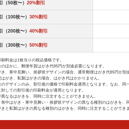
引（50枚〜）
20%割引
引（100枚〜）
30%割引
引（200枚〜）
40%割引
引（300枚〜）
50%割引
印刷料金は1枚当りの税込価格です。
金のほかに、郵便年賀はがき代85円が別途必要になります。
がき、寒中見舞い、挨拶状デザインの場合、通常郵便はがき代85円が別
賀はがき、私製はがきの場合、はがき代はかかりません。
象のデザインのみ、割引後の価格で印刷料金適用となります。なお、同
に対しての割引後の印刷料金が適用となります。
が異なるはがきを、同時に注文することができません。
・喪中はがき・寒中見舞い・挨拶状デザインの異なる種別のはがきを、
がきと私製はがきの異なる種別のはがきを、同時に注文することができ