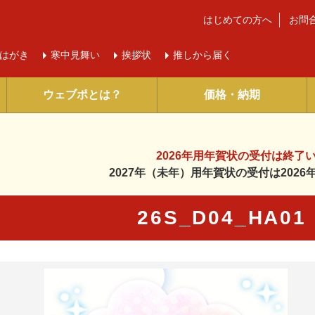
はじめての方へ
お問
はがき
寒中
見舞い
挨拶状
推しから届く
ウェブポとは？
価格・納期
2026年用年賀状の受付は
終了
2027年（未年）用年賀状の受付は
202
26S_D04_HA0
に入り