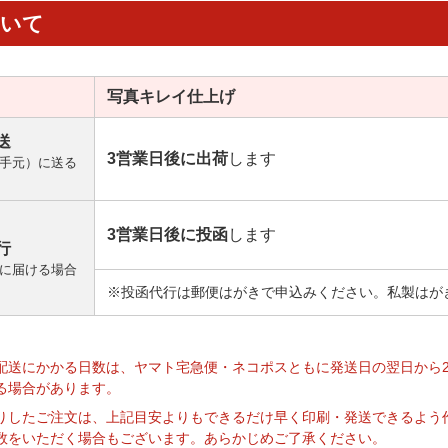
ついて
写真キレイ
仕上げ
送
3営業日後に出荷
します
手元）に送る
3営業日後に投函
します
行
に届ける場合
※投函代行は郵便はがきで申込みください。私製はが
】
配送にかかる日数は、ヤマト宅急便・ネコポスともに発送日の翌日から
る場合があります。
りしたご注文は、上記目安よりもできるだけ早く印刷・発送できるよう
数をいただく場合もございます。あらかじめご了承ください。