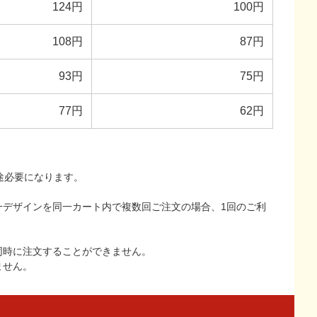
124円
100円
108円
87円
93円
75円
77円
62円
途必要になります。
一デザインを同一カート内で複数回ご注文の場合、1回のご利
同時に注文することができません。
ません。