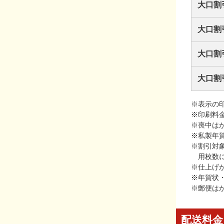
大口割
大口割
大口割
大口割
※表示の
※印刷料
※喪中は
※私製年
※割引対
用枚数
※仕上げ
※年賀状
※郵便は
配送料金