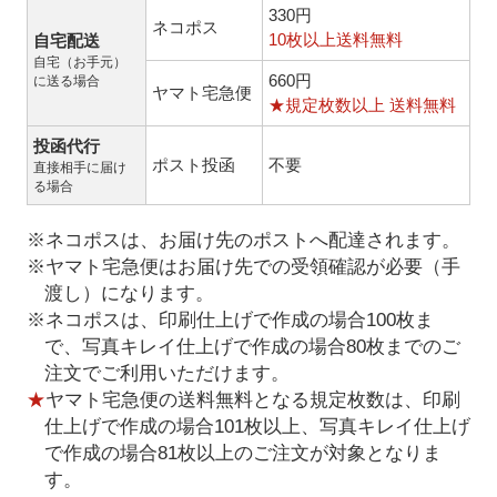
330円
ネコポス
10枚以上送料無料
自宅配送
自宅（お手元）
660円
に送る場合
ヤマト宅急便
★規定枚数以上 送料無料
投函代行
ポスト投函
不要
直接相手に届け
る場合
※ネコポスは、お届け先のポストへ配達されます。
※ヤマト宅急便はお届け先での受領確認が必要（手
渡し）になります。
※ネコポスは、印刷仕上げで作成の場合100枚ま
で、写真キレイ仕上げで作成の場合80枚までのご
注文でご利用いただけます。
★
ヤマト宅急便の送料無料となる規定枚数は、印刷
仕上げで作成の場合101枚以上、写真キレイ仕上げ
で作成の場合81枚以上のご注文が対象となりま
す。