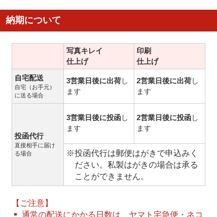
納期について
写真キレイ
印刷
仕上げ
仕上げ
自宅配送
3営業日後に出荷
し
2営業日後に出荷
し
自宅（お手元）
ます
ます
に送る場合
3営業日後に投函
し
2営業日後に投函
し
ます
ます
投函代行
直接相手に届け
※投函代行は郵便はがきで申込みく
る場合
ださい。私製はがきの場合は承る
ことができません。
【ご注意】
通常の配送にかかる日数は、ヤマト宅急便・ネコ