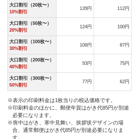
大口割引（20枚〜）
139円
112円
10%割引
大口割引（50枚〜）
124円
100円
20%割引
大口割引（100枚〜）
108円
87円
30%割引
大口割引（200枚〜）
93円
75円
40%割引
大口割引（300枚〜）
77円
62円
50%割引
※表示の印刷料金は1枚当りの税込価格です。
※印刷料金のほかに、郵便年賀はがき代85円が別途
必要になります。
※喪中はがき、寒中見舞い、挨拶状デザインの場
合、通常郵便はがき代85円が別途必要になりま
す。