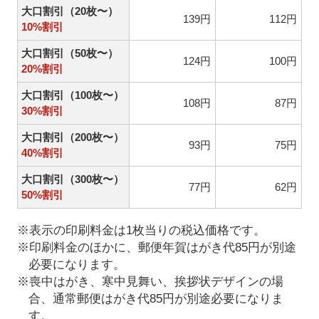
大口割引（20枚〜）
139円
112円
10%割引
大口割引（50枚〜）
124円
100円
20%割引
大口割引（100枚〜）
108円
87円
30%割引
大口割引（200枚〜）
93円
75円
40%割引
大口割引（300枚〜）
77円
62円
50%割引
※表示の印刷料金は1枚当りの税込価格です。
※印刷料金のほかに、郵便年賀はがき代85円が別途
必要になります。
※喪中はがき、寒中見舞い、挨拶状デザインの場
合、通常郵便はがき代85円が別途必要になりま
す。