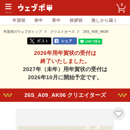
0
年賀状
喪中
寒中
挨拶状
推しから届く
年賀状のウェブポトップ
クリエイターズ
26S_A09_AK06
2026年用年賀状の受付は
終了いたしました。
2027年（未年）用年賀状の受付は
2026年10月に開始予定です。
26S_A09_AK06 クリエイターズ
気に入り