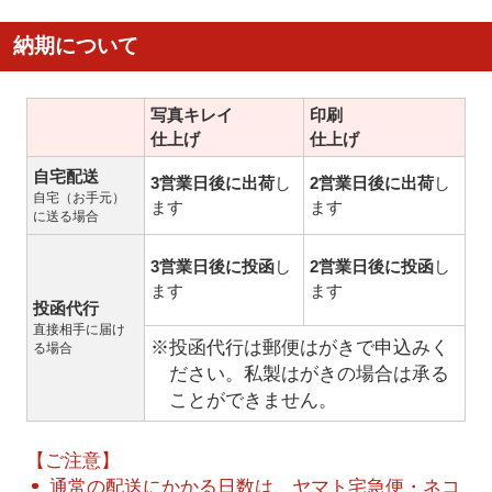
納期について
写真キレイ
印刷
仕上げ
仕上げ
自宅配送
3営業日後に出荷
し
2営業日後に出荷
し
自宅（お手元）
ます
ます
に送る場合
3営業日後に投函
し
2営業日後に投函
し
ます
ます
投函代行
直接相手に届け
※投函代行は郵便はがきで申込みく
る場合
ださい。私製はがきの場合は承る
ことができません。
【ご注意】
通常の配送にかかる日数は、ヤマト宅急便・ネコ