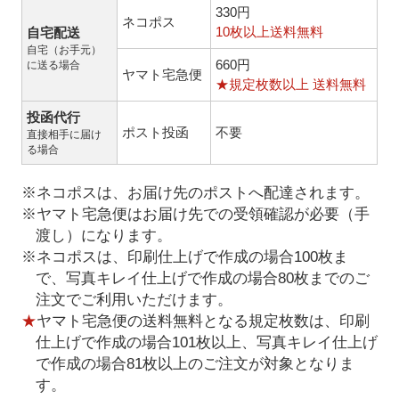
330円
ネコポス
10枚以上送料無料
自宅配送
自宅（お手元）
660円
に送る場合
ヤマト宅急便
★規定枚数以上 送料無料
投函代行
ポスト投函
不要
直接相手に届け
る場合
※ネコポスは、お届け先のポストへ配達されます。
※ヤマト宅急便はお届け先での受領確認が必要（手
渡し）になります。
※ネコポスは、印刷仕上げで作成の場合100枚ま
で、写真キレイ仕上げで作成の場合80枚までのご
注文でご利用いただけます。
★
ヤマト宅急便の送料無料となる規定枚数は、印刷
仕上げで作成の場合101枚以上、写真キレイ仕上げ
で作成の場合81枚以上のご注文が対象となりま
す。