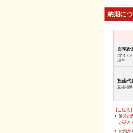
納期に
自宅配
自宅（お
場合
投函代
直接相手
【ご注意
通常の
が遅れ
お預か