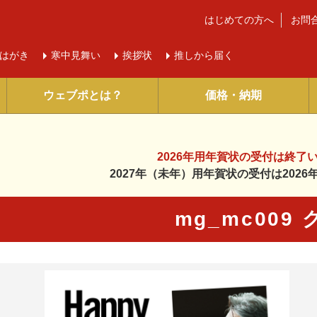
はじめての方へ
お問
はがき
寒中
見舞い
挨拶状
推しから届く
ウェブポとは？
価格・納期
2026年用年賀状の受付は
終了
2027年（未年）用年賀状の受付は
202
mg_mc009
に入り