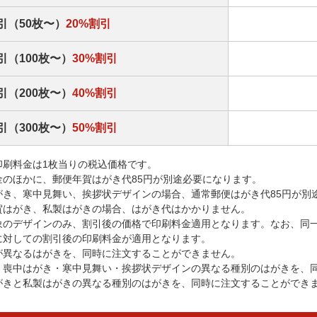
引（50枚〜）
20%割引
引（100枚〜）
30%割引
引（200枚〜）
40%割引
引（300枚〜）
50%割引
印刷料金は1枚当りの税込価格です。
金のほかに、郵便年賀はがき代85円が別途必要になります。
がき、寒中見舞い、挨拶状デザインの場合、通常郵便はがき代85円が別
賀はがき、私製はがきの場合、はがき代はかかりません。
象のデザインのみ、割引後の価格で印刷料金適用となります。なお、同
に対しての割引後の印刷料金が適用となります。
が異なるはがきを、同時に注文することができません。
・喪中はがき・寒中見舞い・挨拶状デザインの異なる種別のはがきを、
がきと私製はがきの異なる種別のはがきを、同時に注文することができ