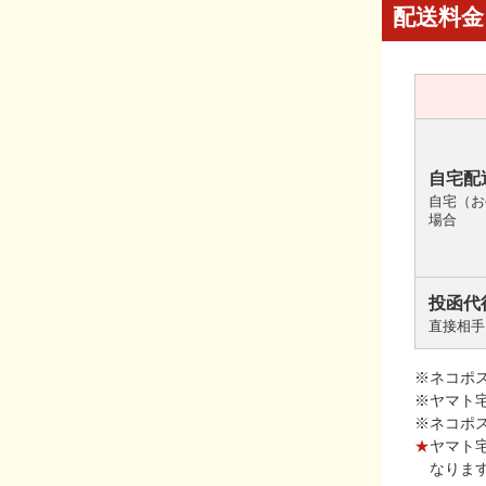
配送料金
自宅配
自宅（お
場合
投函代
直接相手
※ネコポ
※ヤマト
※ネコポ
★
ヤマト
なりま