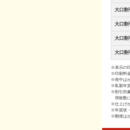
大口割
大口割
大口割
大口割
※表示の
※印刷料
※喪中は
※私製年
※割引対
用枚数
※仕上げ
※年賀状
※郵便は