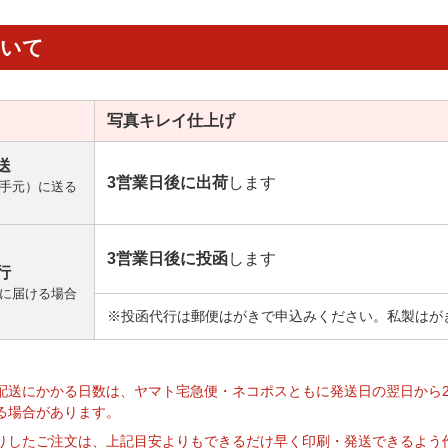
ついて
写真キレイ
仕上げ
送
3営業日後に出荷
します
手元）に送る
3営業日後に投函
します
行
に届ける場合
※投函代行は郵便はがきで申込みください。私製はが
】
配送にかかる日数は、ヤマト宅急便・ネコポスともに発送日の翌日から
る場合があります。
りしたご注文は、上記目安よりもできるだけ早く印刷・発送できるよう