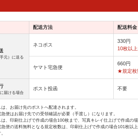
配送方法
配送料金
330円
ネコポス
10枚以
送
手元）に送る
660円
ヤマト宅急便
★規定枚
行
ポスト投函
不要
に届ける場合
スは、お届け先のポストへ配達されます。
宅急便はお届け先での受領確認が必要（手渡し）になります。
スは、印刷仕上げで作成の場合100枚まで、写真キレイ仕上げで作成の場
宅急便の送料無料となる規定枚数は、印刷仕上げで作成の場合101枚以
す。